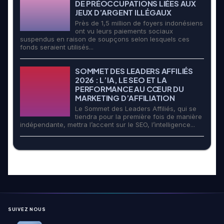
DE PRÉOCCUPATIONS LIÉES AUX
JEUX D’ARGENT ILLÉGAUX
Près de 1,5 million de foyers indonésiens
ont vu leurs paiements sociaux
suspendus en raison de soupçons selon lesquels ces
fonds seraient utilisés...
SOMMET DES LEADERS AFFILIÉS
2026 : L’IA, LE SEO ET LA
PERFORMANCE AU CŒUR DU
MARKETING D’AFFILIATION
Le Sommet des Leaders Affiliés, qui se
tiendra pour la première fois de manière
indépendante, mettra l’accent sur le SEO, l’intelligence...
SUIVEZ NOUS