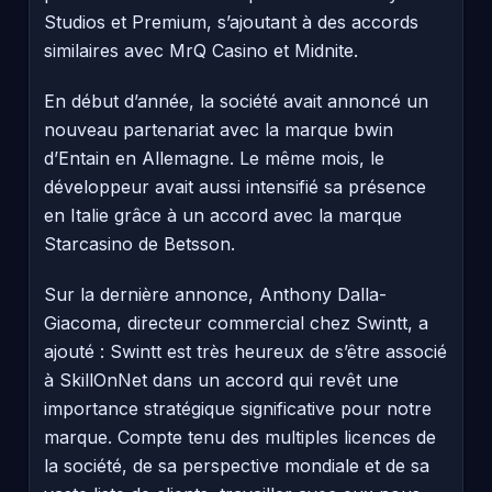
Studios et Premium, s’ajoutant à des accords
similaires avec MrQ Casino et Midnite.
En début d’année, la société avait annoncé un
nouveau partenariat avec la marque bwin
d’Entain en Allemagne. Le même mois, le
développeur avait aussi intensifié sa présence
en Italie grâce à un accord avec la marque
Starcasino de Betsson.
Sur la dernière annonce, Anthony Dalla-
Giacoma, directeur commercial chez Swintt, a
ajouté : Swintt est très heureux de s’être associé
à SkillOnNet dans un accord qui revêt une
importance stratégique significative pour notre
marque. Compte tenu des multiples licences de
la société, de sa perspective mondiale et de sa