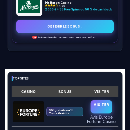
Mr Baron Casino
4.5/5
2 000 € + 35 Free Spins ou 50 % de cashback
OBTENIR LE BONUS
→
Le jeu peut entraîner une dépendance. Jouez avec modération.
18+
TOP SITES
CASINO
BONUS
VISITER
VISITER
10€ gratuits ou 15
Tours Gratuits
Avis Europe
Fortune Casino