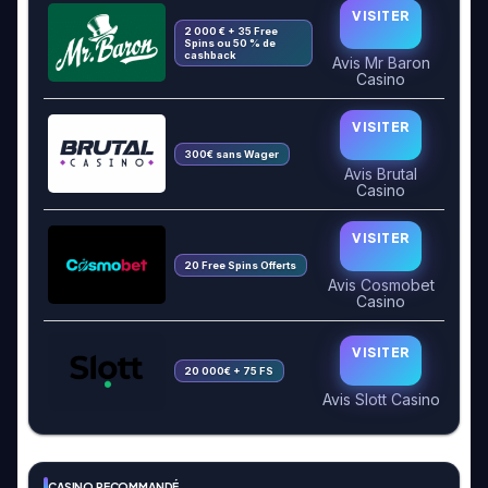
VISITER
2 000 € + 35 Free
Spins ou 50 % de
cashback
Avis Mr Baron
Casino
VISITER
300€ sans Wager
Avis Brutal
Casino
VISITER
20 Free Spins Offerts
Avis Cosmobet
Casino
VISITER
20 000€ + 75 FS
Avis Slott Casino
CASINO RECOMMANDÉ