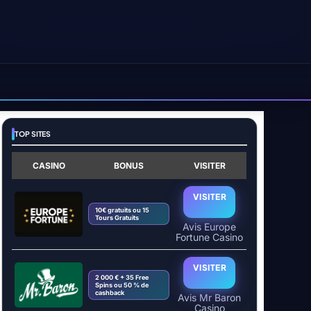
TOP SITES
CASINO
BONUS
VISITER
VISITER
10€ gratuits ou 15
Tours Gratuits
Avis Europe
Fortune Casino
VISITER
2 000 € + 35 Free
Spins ou 50 % de
cashback
Avis Mr Baron
Casino