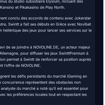
nus du studio subsidiaire Elysium, incluant des
 Kansino et Pikakasino de Play North.
lement conclu des accords de contenu avec Jokerstar
re, Swintt a fait ses débuts en Grèce avec Novibet
n hellénique des jeux pour lancer ses services sur le
ravi de se joindre à NOVOLINE.DE, un acteur majeur
Allemagne, pour diffuser les jeux SwinttPremium à
tion permet à Swintt de renforcer sa position auprès
nt l’offre de NOVOLINE.
ignent les défis persistants du marché iGaming en
rte concurrence représentent des obstacles non
analyste du marché a noté qu’il est essentiel pour
vec les préférences locales tout en respectant les