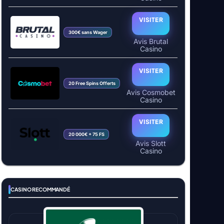
VISITER
300€ sans Wager
Avis Brutal
Casino
VISITER
20 Free Spins Offerts
Avis Cosmobet
Casino
VISITER
20 000€ + 75 FS
Avis Slott
Casino
CASINO RECOMMANDÉ