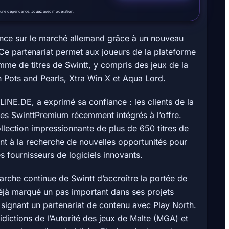
r une dépendance. Jouez avec modération.
ence sur le marché allemand grâce à un nouveau
e partenariat permet aux joueurs de la plateforme
mme de titres de Swintt, y compris des jeux de la
Pots and Pearls, Xtra Win X et Aqua Lord.
INE.DE, a exprimé sa confiance : les clients de la
res SwinttPremium récemment intégrés à l’offre.
ection impressionnante de plus de 650 titres de
nt à la recherche de nouvelles opportunités pour
s fournisseurs de logiciels innovants.
arche continue de Swintt d’accroître la portée de
éjà marqué un pas important dans ses projets
signant un partenariat de contenu avec Play North.
ridictions de l’Autorité des jeux de Malte (MGA) et