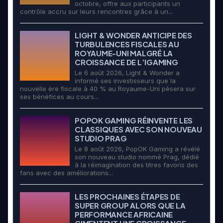
octobre, offre aux participants un
contrôle accru sur leurs rencontres grâce à un...
LIGHT & WONDER ANTICIPE DES
TURBULENCES FISCALES AU
ROYAUME-UNI MALGRÉ LA
CROISSANCE DE L’IGAMING
Le 6 août 2026, Light & Wonder a
informé ses investisseurs que la
nouvelle ère fiscale à 40 % au Royaume-Uni pèsera sur
ses bénéfices au cours...
POPOK GAMING RÉINVENTE LES
CLASSIQUES AVEC SON NOUVEAU
STUDIO PRAG
Le 8 août 2026, PopOK Gaming a révélé
son nouveau studio nommé Prag, dédié
à la réimagination des titres favoris des
fans avec des améliorations...
LES PROCHAINES ÉTAPES DE
SUPER GROUP ALORS QUE LA
PERFORMANCE AFRICAINE