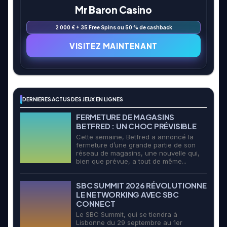
Mr Baron Casino
2 000 € + 35 Free Spins ou 50 % de cashback
VISITEZ MAINTENANT
DERNIERES ACTUS DES JEUX EN LIGNES
FERMETURE DE MAGASINS
BETFRED : UN CHOC PRÉVISIBLE
Cette semaine, Betfred a annoncé la
fermeture d’une grande partie de son
réseau de magasins, une nouvelle qui,
bien que prévue, a tout de même...
SBC SUMMIT 2026 RÉVOLUTIONNE
LE NETWORKING AVEC SBC
CONNECT
Le SBC Summit, qui se tiendra à
Lisbonne du 29 septembre au 1er