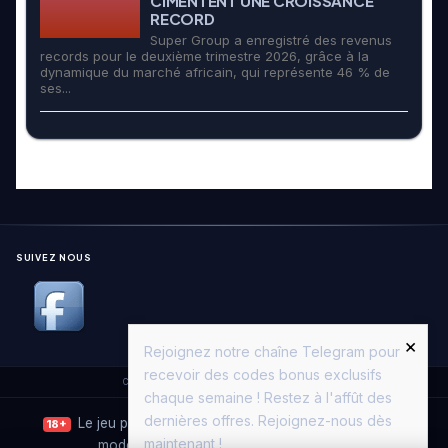
CIMENTENT UNE CROISSANCE
RECORD
Super Group a enregistré des revenus
records pour le deuxième trimestre 2026, grâce à la
dynamique du marché africain, qui représente 46 % de
ses...
SUIVEZ NOUS
×
Rejoignez notre chaîne Telegram pour
recevoir des codes bonus exclusifs
Copyright © 2026. All Rights Reserved.
Casino Moon
chaque semaine ! Restez à l'affût des
dernières offres. Rejoignez-nous dès
Le jeu peut entraîner une dépendance. Jouez avec
18+
maintenant !
modération.
Joueurs Info Service
·
ANJ