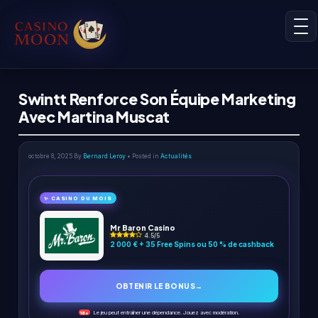
Swintt Renforce Son Équipe Marketing
Avec Martina Muscat
octobre 8, 2025
By
Bernard Leroy
• Posted in
Actualités
✨ CASINO DU MOIS
Mr Baron Casino
4.5/5
2 000 € + 35 Free Spins ou 50 % de cashback
OBTENIR LE BONUS
→
Le jeu peut entraîner une dépendance. Jouez avec modération.
18+