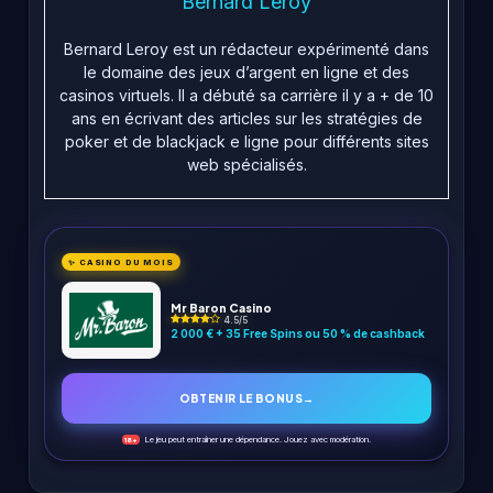
Bernard Leroy
Bernard Leroy est un rédacteur expérimenté dans
le domaine des jeux d’argent en ligne et des
casinos virtuels. Il a débuté sa carrière il y a + de 10
ans en écrivant des articles sur les stratégies de
poker et de blackjack e ligne pour différents sites
web spécialisés.
✨ CASINO DU MOIS
Mr Baron Casino
4.5/5
2 000 € + 35 Free Spins ou 50 % de cashback
OBTENIR LE BONUS
→
Le jeu peut entraîner une dépendance. Jouez avec modération.
18+