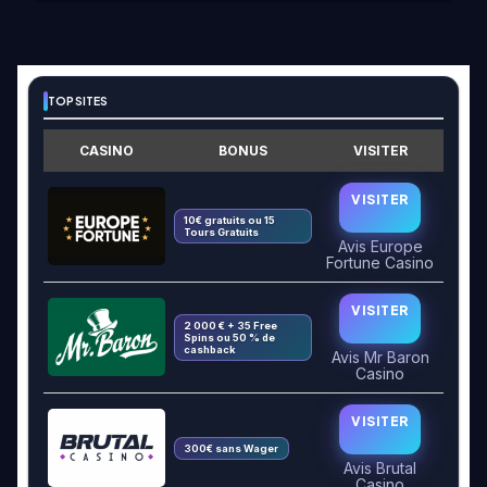
TOP SITES
CASINO
BONUS
VISITER
VISITER
10€ gratuits ou 15
Tours Gratuits
Avis Europe
Fortune Casino
VISITER
2 000 € + 35 Free
Spins ou 50 % de
cashback
Avis Mr Baron
Casino
VISITER
300€ sans Wager
Avis Brutal
Casino