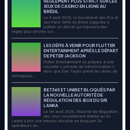
RÈGLEMENT PLUS STRICT SUR LES
JEUX DE CASINO EN LIGNE AU
BRÉSIL
Le 6 août 2026, la Secrétariat des Prix et
des Paris (SPA) du Brésil s’apprête à
publier un décret qui imposera des
règles plus strictes sur...
LES DÉFIS À VENIR POUR FLUTTER
ENTERTAINMENT APRÈS LE DÉPART
DE PETER JACKSON
Flutter Entertainment se prépare à une
nouvelle « période de transformation »
alors que Dan Taylor prend les rênes de
l’entreprise,...
BET365 ET UNIBET BLOQUÉS PAR
LA NOUVELLE AUTORITÉ DE
RÉGULATION DES JEUX DU SRI
LANKA
Le 1er août 2026, l’Autorité de Régulation
des Jeux nouvellement établie au Sri
Lanka a pris une mesure décisive en bloquant 24
opérateurs de...