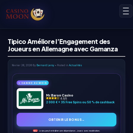
Tipico Améliore l’Engagement des
Joueurs en Allemagne avec Gamanza
février 26, 2026
By
Bernard Leroy
• Posted in
Actualités
✨ CASINO DU MOIS
Mr Baron Casino
4.5/5
2 000 € + 35 Free Spins ou 50 % de cashback
OBTENIR LE BONUS
→
Le jeu peut entraîner une dépendance. Jouez avec modération.
18+