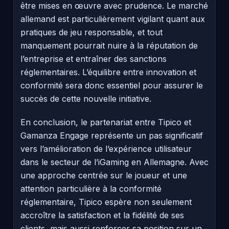
être mises en œuvre avec prudence. Le marché
allemand est particulièrement vigilant quant aux
pratiques de jeu responsable, et tout
manquement pourrait nuire à la réputation de
l’entreprise et entraîner des sanctions
réglementaires. L’équilibre entre innovation et
conformité sera donc essentiel pour assurer le
succès de cette nouvelle initiative.
En conclusion, le partenariat entre Tipico et
Gamanza Engage représente un pas significatif
vers l’amélioration de l’expérience utilisateur
dans le secteur de l’iGaming en Allemagne. Avec
une approche centrée sur le joueur et une
attention particulière à la conformité
réglementaire, Tipico espère non seulement
accroître la satisfaction et la fidélité de ses
clients, mais aussi renforcer sa position sur un