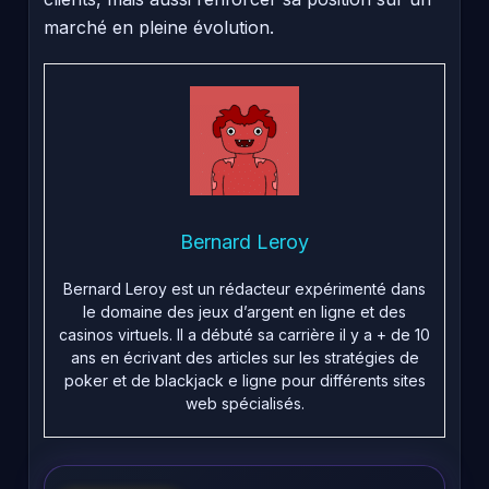
marché en pleine évolution.
Bernard Leroy
Bernard Leroy est un rédacteur expérimenté dans
le domaine des jeux d’argent en ligne et des
casinos virtuels. Il a débuté sa carrière il y a + de 10
ans en écrivant des articles sur les stratégies de
poker et de blackjack e ligne pour différents sites
web spécialisés.