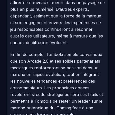
attirer de nouveaux joueurs dans un paysage de
plus en plus numérisé. D’autres experts,
cependant, estiment que la force de la marque
et son engagement envers des expériences de
jeu responsables continueront à résonner
auprès des utilisateurs, même à mesure que les
canaux de diffusion évoluent.
En fin de compte, Tombola semble convaincue
que son Arcade 2.0 et ses solides partenariats
médiatiques renforceront sa position dans un
marché en rapide évolution, tout en intégrant
les nouvelles tendances et préférences des
consommateurs. Les prochaines années
révéleront si cette stratégie portera ses fruits et
permettra à Tombola de rester un leader sur le
marché britannique du iGaming face à une
concurrence toujours croissante.