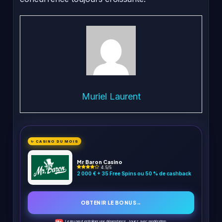
Muriel Laurent
✨ CASINO DU MOIS
Mr Baron Casino
4.5/5
2 000 € + 35 Free Spins ou 50 % de cashback
OBTENIR LE BONUS
→
Le jeu peut entraîner une dépendance. Jouez avec modération.
18+