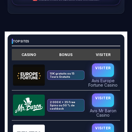
TOP SITES
CASINO
BONUS
VISITER
VISITER
10€ gratuits ou 15
Tours Gratuits
Avis Europe
Fortune Casino
VISITER
2 000 € + 35 Free
Spins ou 50 % de
cashback
Avis Mr Baron
Casino
VISITER