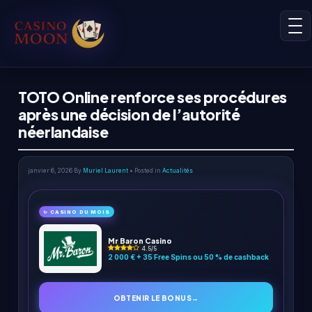
TOTO Online renforce ses procédures
après une décision de l’autorité
néerlandaise
janvier 6, 2026
By
Muriel Laurent
• Posted in
Actualités
✨ CASINO DU MOIS
Mr Baron Casino
4.5/5
2 000 € + 35 Free Spins ou 50 % de cashback
OBTENIR LE BONUS
→