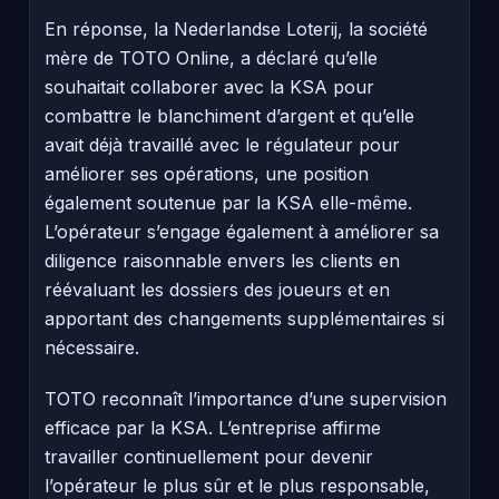
En réponse, la Nederlandse Loterij, la société
mère de TOTO Online, a déclaré qu’elle
souhaitait collaborer avec la KSA pour
combattre le blanchiment d’argent et qu’elle
avait déjà travaillé avec le régulateur pour
améliorer ses opérations, une position
également soutenue par la KSA elle-même.
L’opérateur s’engage également à améliorer sa
diligence raisonnable envers les clients en
réévaluant les dossiers des joueurs et en
apportant des changements supplémentaires si
nécessaire.
TOTO reconnaît l’importance d’une supervision
efficace par la KSA. L’entreprise affirme
travailler continuellement pour devenir
l’opérateur le plus sûr et le plus responsable,