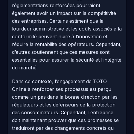
réglementations renforcées pourraient
également avoir un impact sur la compétitivité
des entreprises. Certains estiment que la
lourdeur administrative et les coûts associés à la
conformité peuvent nuire à l’innovation et
réduire la rentabilité des opérateurs. Cependant,
d’autres soutiennent que ces mesures sont
essentielles pour assurer la sécurité et l’intégrité
du marché.
Dans ce contexte, l’engagement de TOTO
Online à renforcer ses processus est perçu
comme un pas dans la bonne direction par les
régulateurs et les défenseurs de la protection
des consommateurs. Cependant, l’entreprise
doit maintenant prouver que ces promesses se
traduiront par des changements concrets qui