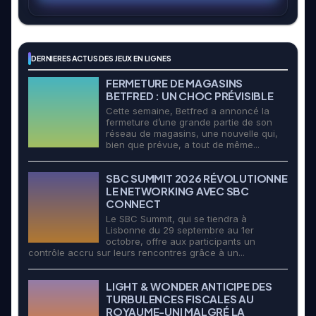
DERNIERES ACTUS DES JEUX EN LIGNES
FERMETURE DE MAGASINS
BETFRED : UN CHOC PRÉVISIBLE
Cette semaine, Betfred a annoncé la
fermeture d’une grande partie de son
réseau de magasins, une nouvelle qui,
bien que prévue, a tout de même...
SBC SUMMIT 2026 RÉVOLUTIONNE
LE NETWORKING AVEC SBC
CONNECT
Le SBC Summit, qui se tiendra à
Lisbonne du 29 septembre au 1er
octobre, offre aux participants un
contrôle accru sur leurs rencontres grâce à un...
LIGHT & WONDER ANTICIPE DES
TURBULENCES FISCALES AU
ROYAUME-UNI MALGRÉ LA