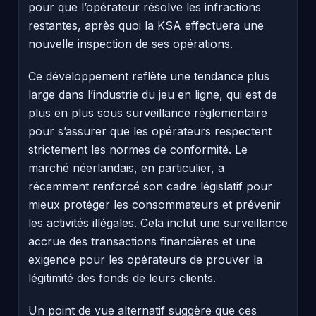
pour que l’opérateur résolve les infractions
restantes, après quoi la KSA effectuera une
nouvelle inspection de ses opérations.
Ce développement reflète une tendance plus
large dans l’industrie du jeu en ligne, qui est de
plus en plus sous surveillance réglementaire
pour s’assurer que les opérateurs respectent
strictement les normes de conformité. Le
marché néerlandais, en particulier, a
récemment renforcé son cadre législatif pour
mieux protéger les consommateurs et prévenir
les activités illégales. Cela inclut une surveillance
accrue des transactions financières et une
exigence pour les opérateurs de prouver la
légitimité des fonds de leurs clients.
Un point de vue alternatif suggère que ces