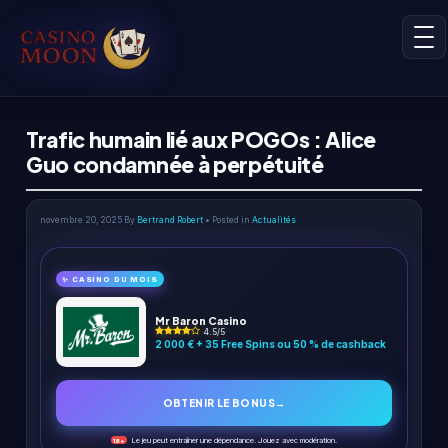
Trafic humain lié aux POGOs : Alice
Guo condamnée à perpétuité
novembre 20, 2025
By
Bertrand Robert
• Posted in
Actualités
✨ CASINO DU MOIS
Mr Baron Casino
4.5/5
2 000 € + 35 Free Spins ou 50 % de cashback
OBTENIR LE BONUS
→
Le jeu peut entraîner une dépendance. Jouez avec modération.
18+