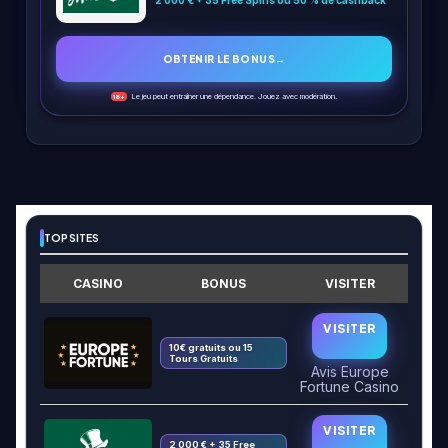
2 000 € + 35 Free Spins ou 50 % de cashback
OBTENIR LE BONUS
→
Le jeu peut entraîner une dépendance. Jouez avec modération.
18+
TOP SITES
CASINO
BONUS
VISITER
VISITER
10€ gratuits ou 15
Tours Gratuits
Avis Europe
Fortune Casino
VISITER
2 000 € + 35 Free