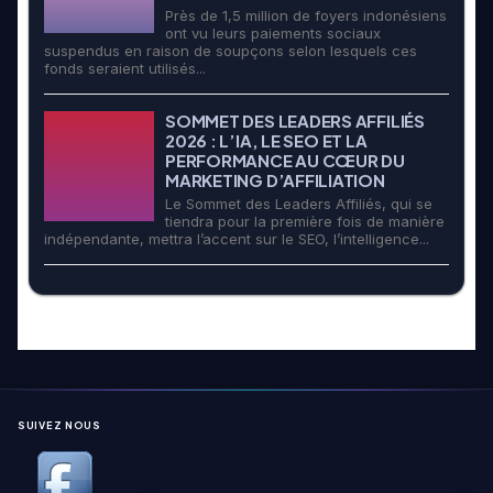
Près de 1,5 million de foyers indonésiens
ont vu leurs paiements sociaux
suspendus en raison de soupçons selon lesquels ces
fonds seraient utilisés...
SOMMET DES LEADERS AFFILIÉS
2026 : L’IA, LE SEO ET LA
PERFORMANCE AU CŒUR DU
MARKETING D’AFFILIATION
Le Sommet des Leaders Affiliés, qui se
tiendra pour la première fois de manière
indépendante, mettra l’accent sur le SEO, l’intelligence...
SUIVEZ NOUS