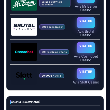
Spins ou 50 % de
cashback
Avis Mr Baron
Casino
VISITER
300€ sans Wager
Avis Brutal
Casino
VISITER
20 Free Spins Offerts
Avis Cosmobet
Casino
VISITER
20 000€ + 75 FS
Avis Slott Casino
CASINO RECOMMANDÉ