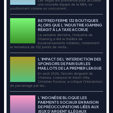
Las Vegas est pressentie pour accueillir
une nouvelle équipe de la NBA, se
positionnant comme un concurrent...
BETFRED FERME 132 BOUTIQUES
ALORS QUE L’INDUSTRIE IGAMING
RÉAGIT À LA TAXE ACCRUE
La semaine dernière, l’industrie de
l’iGaming a été le théâtre de
bouleversements notables, notamment
la fermeture de 132 points de vente...
L’IMPACT DE L’INTERDICTION DES
SPONSORS DE PARI SUR LES
MAILLOTS DE LA PREMIER LEAGUE
En août 2026, l’ancien dirigeant de
Chelsea, Liverpool et Aston Villa,
Christian Purslow, a critiqué l’interdiction
de parrainage par les...
L’INDONÉSIE BLOQUE LES
PAIEMENTS SOCIAUX EN RAISON
DE PRÉOCCUPATIONS LIÉES AUX
JEUX D’ARGENT ILLÉGAUX