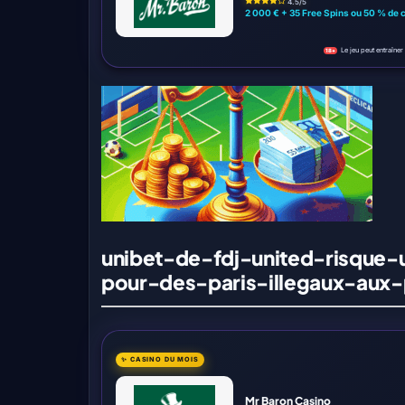
4.5/5
2 000 € + 35 Free Spins ou 50 % de
Le jeu peut entraîne
18+
unibet-de-fdj-united-risqu
pour-des-paris-illegaux-aux
✨ CASINO DU MOIS
Mr Baron Casino