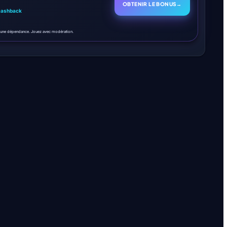
OBTENIR LE BONUS
→
 cashback
r une dépendance. Jouez avec modération.