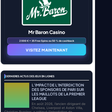
Mr Baron Casino
2 000 € + 35 Free Spins ou 50 % de cashback
VISITEZ MAINTENANT
DERNIERES ACTUS DES JEUX EN LIGNES
L’IMPACT DE L’INTERDICTION
DES SPONSORS DE PARI SUR
LES MAILLOTS DE LA PREMIER
LEAGUE
En août 2026, l’ancien dirigeant de
Chelsea, Liverpool et Aston Villa,
Christian Purslow, a critiqué l’interdiction de