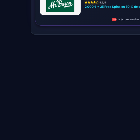
4.5/5
2 000 € + 35 Free Spins ou 50 % de
Le jeu peut entraîne
18+