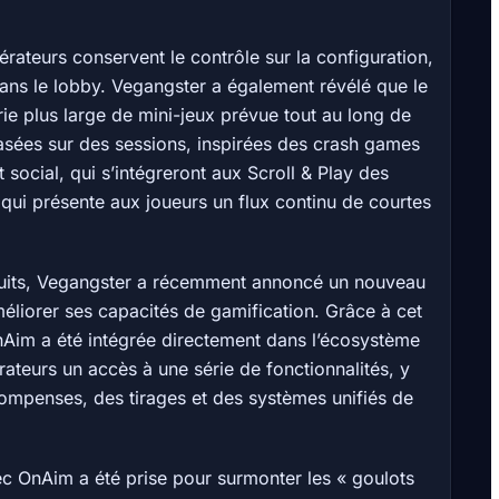
érateurs conservent le contrôle sur la configuration,
ans le lobby. Vegangster a également révélé que le
rie plus large de mini-jeux prévue tout au long de
asées sur des sessions, inspirées des crash games
social, qui s’intégreront aux Scroll & Play des
 qui présente aux joueurs un flux continu de courtes
uits, Vegangster a récemment annoncé un nouveau
éliorer ses capacités de gamification. Grâce à cet
OnAim a été intégrée directement dans l’écosystème
rateurs un accès à une série de fonctionnalités, y
ompenses, des tirages et des systèmes unifiés de
vec OnAim a été prise pour surmonter les « goulots