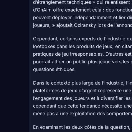
d’étranglement techniques » qui ralentissent 
d’OnAim offre exactement cela : des fonctio
peuvent déployer indépendamment et lier d
joueurs, » ajoutait Oziransky lors de l’annon
Cependant, certains experts de l’industrie ex
lootboxes dans les produits de jeux, en cita
pratiques de jeu irresponsables. D’autres est
pourrait attirer un public plus jeune vers le
questions éthiques.
Dans le contexte plus large de l’industrie, l
plateformes de jeux d’argent représente une
l’engagement des joueurs et à diversifier les
cependant que cette tendance nécessite une 
mène pas à une exploitation des comporteme
En examinant les deux côtés de la question, il