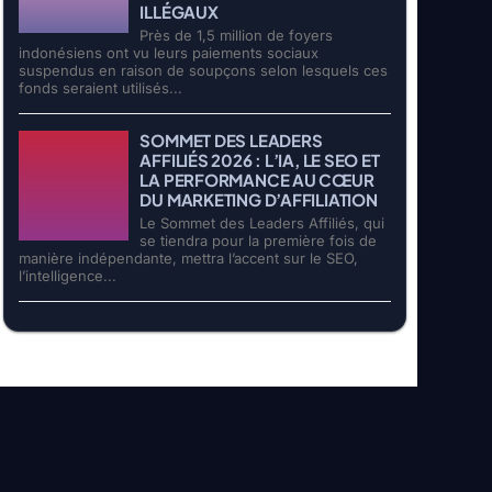
ILLÉGAUX
Près de 1,5 million de foyers
indonésiens ont vu leurs paiements sociaux
suspendus en raison de soupçons selon lesquels ces
fonds seraient utilisés...
SOMMET DES LEADERS
AFFILIÉS 2026 : L’IA, LE SEO ET
LA PERFORMANCE AU CŒUR
DU MARKETING D’AFFILIATION
Le Sommet des Leaders Affiliés, qui
se tiendra pour la première fois de
manière indépendante, mettra l’accent sur le SEO,
l’intelligence...