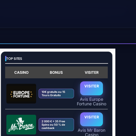
TOP SITES
CASINO
BONUS
VISITER
VISITER
10€ gratuits ou 15
Tours Gratuits
Avis Europe
Fortune Casino
VISITER
2 000 € + 35 Free
Spins ou 50 % de
cashback
Avis Mr Baron
Casino