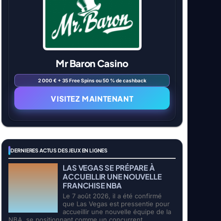
Mr Baron Casino
2 000 € + 35 Free Spins ou 50 % de cashback
VISITEZ MAINTENANT
DERNIERES ACTUS DES JEUX EN LIGNES
LAS VEGAS SE PRÉPARE À
ACCUEILLIR UNE NOUVELLE
FRANCHISE NBA
Le 7 août 2026, il a été confirmé
que Las Vegas est pressentie pour
accueillir une nouvelle équipe de la
NBA, se positionnant comme un concurrent...