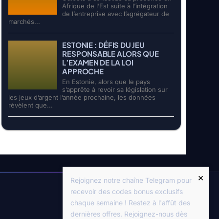
Afrique de l’Est suite à l’intégration
de l’entreprise avec l’agrégateur de
marchés...
ESTONIE : DÉFIS DU JEU
RESPONSABLE ALORS QUE
L’EXAMEN DE LA LOI
APPROCHE
En Estonie, alors que le pays
s’apprête à revoir sa législation sur
les jeux d’argent l’année prochaine, les données
révèlent que...
×
Rejoignez notre chaîne Telegram pour
recevoir des codes bonus exclusifs
chaque semaine ! Restez à l'affût des
dernières offres. Rejoignez-nous dès