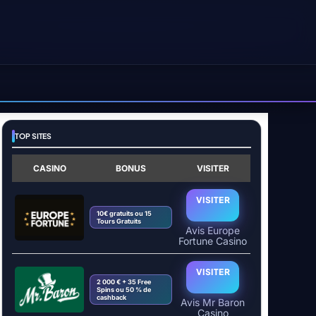
TOP SITES
CASINO
BONUS
VISITER
VISITER
10€ gratuits ou 15
Tours Gratuits
Avis Europe
Fortune Casino
VISITER
2 000 € + 35 Free
Spins ou 50 % de
cashback
Avis Mr Baron
Casino