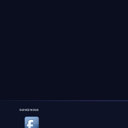
SUIVEZ NOUS