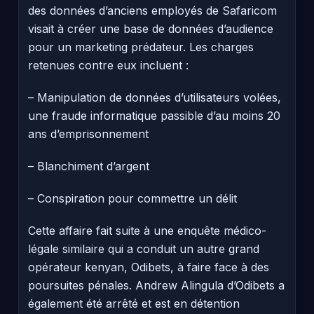
des données d’anciens employés de Safaricom
visait à créer une base de données d’audience
pour un marketing prédateur. Les charges
retenues contre eux incluent :
– Manipulation de données d’utilisateurs volées,
une fraude informatique passible d’au moins 20
ans d’emprisonnement
– Blanchiment d’argent
– Conspiration pour commettre un délit
Cette affaire fait suite à une enquête médico-
légale similaire qui a conduit un autre grand
opérateur kenyan, Odibets, à faire face à des
poursuites pénales. Andrew Alingula d’Odibets a
également été arrêté et est en détention