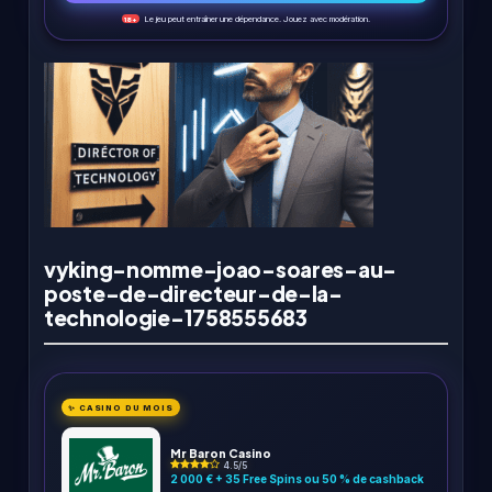
Le jeu peut entraîner une dépendance. Jouez avec modération.
18+
vyking-nomme-joao-soares-au-
poste-de-directeur-de-la-
technologie-1758555683
✨ CASINO DU MOIS
Mr Baron Casino
4.5/5
2 000 € + 35 Free Spins ou 50 % de cashback