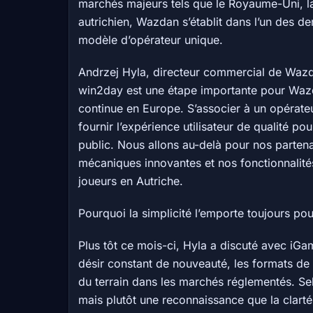
marchés majeurs tels que le Royaume-Uni, la
autrichien, Wazdan s’établit dans l’un des 
modèle d’opérateur unique.
Andrzej Hyla, directeur commercial de Wazda
win2day est une étape importante pour Wazd
continue en Europe. S’associer à un opérate
fournir l’expérience utilisateur de qualité 
public. Nous allons au-delà pour nos parte
mécaniques innovantes et nos fonctionnalité
joueurs en Autriche.
Pourquoi la simplicité l’emporte toujours p
Plus tôt ce mois-ci, Hyla a discuté avec iGa
désir constant de nouveauté, les formats de
du terrain dans les marchés réglementés. Selon
mais plutôt une reconnaissance que la clarté 