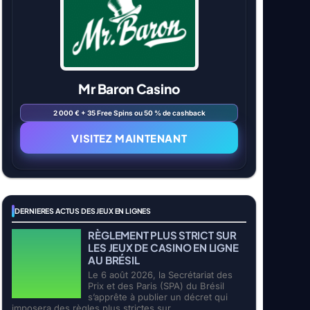
Mr Baron Casino
2 000 € + 35 Free Spins ou 50 % de cashback
VISITEZ MAINTENANT
DERNIERES ACTUS DES JEUX EN LIGNES
RÈGLEMENT PLUS STRICT SUR
LES JEUX DE CASINO EN LIGNE
AU BRÉSIL
Le 6 août 2026, la Secrétariat des
Prix et des Paris (SPA) du Brésil
s’apprête à publier un décret qui
imposera des règles plus strictes sur...