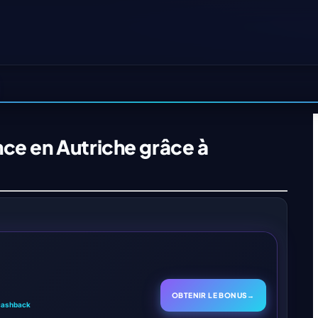
ce en Autriche grâce à
OBTENIR LE BONUS
→
 cashback