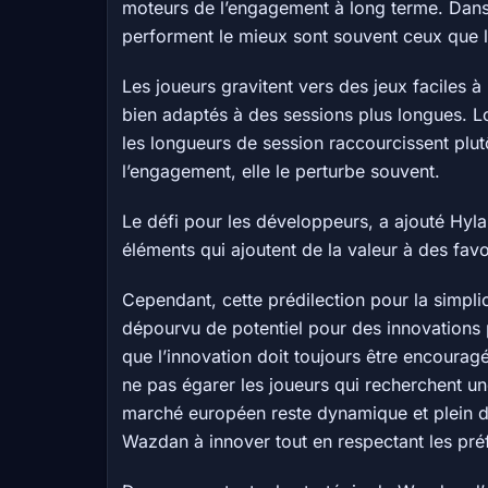
moteurs de l’engagement à long terme. Dans 
performent le mieux sont souvent ceux que l
Les joueurs gravitent vers des jeux faciles à
bien adaptés à des sessions plus longues. 
les longueurs de session raccourcissent plut
l’engagement, elle le perturbe souvent.
Le défi pour les développeurs, a ajouté Hyl
éléments qui ajoutent de la valeur à des fav
Cependant, cette prédilection pour la simplic
dépourvu de potentiel pour des innovations 
que l’innovation doit toujours être encourag
ne pas égarer les joueurs qui recherchent une
marché européen reste dynamique et plein d
Wazdan à innover tout en respectant les pré