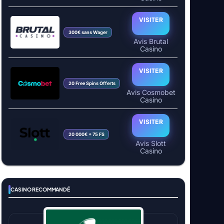
VISITER
300€ sans Wager
Avis Brutal
Casino
VISITER
20 Free Spins Offerts
Avis Cosmobet
Casino
VISITER
20 000€ + 75 FS
Avis Slott
Casino
CASINO RECOMMANDÉ