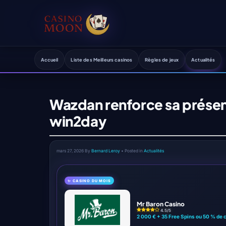
Accueil
Liste des Meilleurs casinos
Règles de jeux
Actualités
Wazdan renforce sa présen
win2day
mars 27, 2026
By
Bernard Leroy
• Posted in
Actualités
✨ CASINO DU MOIS
Mr Baron Casino
4.5/5
2 000 € + 35 Free Spins ou 50 % de