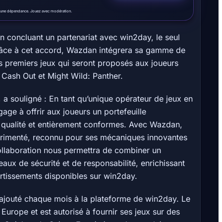
r une dépendance. Jouez avec modération.
 concluant un partenariat avec win2day, le seul
Grâce à cet accord, Wazdan intégrera sa gamme de
es premiers jeux qui seront proposés aux joueurs
7 Cash Out et Might Wild: Panther.
a souligné : En tant qu’unique opérateur de jeux en
age à offrir aux joueurs un portefeuille
 qualité et entièrement conformes. Avec Wazdan,
rimenté, reconnu pour ses mécaniques innovantes
collaboration nous permettra de combiner un
ux de sécurité et de responsabilité, enrichissant
vertissements disponibles sur win2day.
ajouté chaque mois à la plateforme de win2day. Le
urope et est autorisé à fournir ses jeux sur des