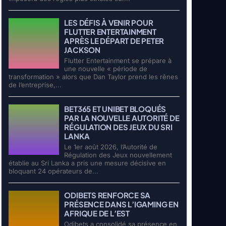
LES DÉFIS À VENIR POUR
FLUTTER ENTERTAINMENT
APRÈS LE DÉPART DE PETER
JACKSON
Flutter Entertainment se prépare à
une nouvelle « période de
transformation » alors que Dan Taylor prend les rênes
de l’entreprise,...
BET365 ET UNIBET BLOQUÉS
PAR LA NOUVELLE AUTORITÉ DE
RÉGULATION DES JEUX DU SRI
LANKA
Le 1er août 2026, l’Autorité de
Régulation des Jeux nouvellement
établie au Sri Lanka a pris une mesure décisive en
bloquant 24 opérateurs de...
ODIBETS RENFORCE SA
PRÉSENCE DANS L’IGAMING EN
AFRIQUE DE L’EST
Odibets a consolidé sa présence en