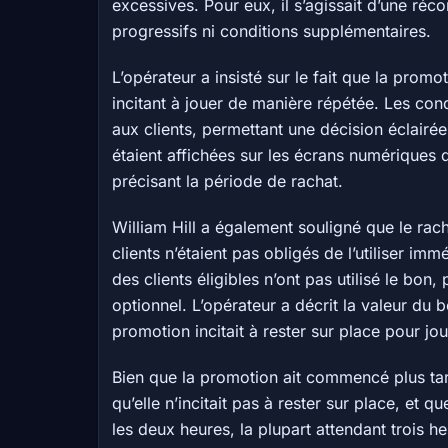
excessives. Pour eux, il s’agissait d’une ré
progressifs ni conditions supplémentaires.
L’opérateur a insisté sur le fait que la promot
incitant à jouer de manière répétée. Les con
aux clients, permettant une décision éclairée 
étaient affichées sur les écrans numériques 
précisant la période de rachat.
William Hill a également souligné que le racha
clients n’étaient pas obligés de l’utiliser i
des clients éligibles n’ont pas utilisé le bon
optionnel. L’opérateur a décrit la valeur du
promotion incitait à rester sur place pour j
Bien que la promotion ait commencé plus tard 
qu’elle n’incitait pas à rester sur place, et 
les deux heures, la plupart attendant trois he