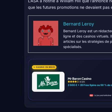
L’ASA a notifié à William Hill que l’annonce 
que les futures promotions ne devaient pas
Bernard Leroy
Bernard Leroy est un rédacte
ligne et des casinos virtuels. 
articles sur les stratégies de
spécialisés.
✨ CASINO DU MOIS
Mr Baron Casino
4.5/5
2 000 € + 35 Free Spins ou 50 % de
Le jeu peut entraîne
18+