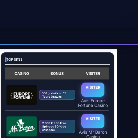
TOP SITES
CASINO
BONUS
VISITER
VISITER
10€ gratuits ou 15
Tours Gratuits
Avis Europe
Fortune Casino
VISITER
2 000 € + 35 Free
Spins ou 50 % de
cashback
Avis Mr Baron
Casino