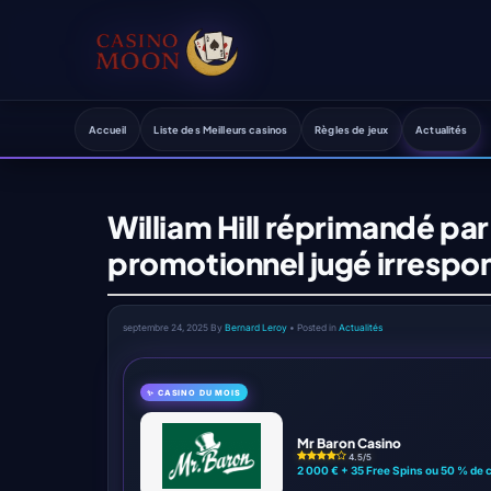
Accueil
Liste des Meilleurs casinos
Règles de jeux
Actualités
William Hill réprimandé pa
promotionnel jugé irrespo
septembre 24, 2025
By
Bernard Leroy
• Posted in
Actualités
✨ CASINO DU MOIS
Mr Baron Casino
4.5/5
2 000 € + 35 Free Spins ou 50 % de