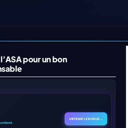
r l’ASA pour un bon
nsable
OBTENIR LE BONUS
→
 cashback