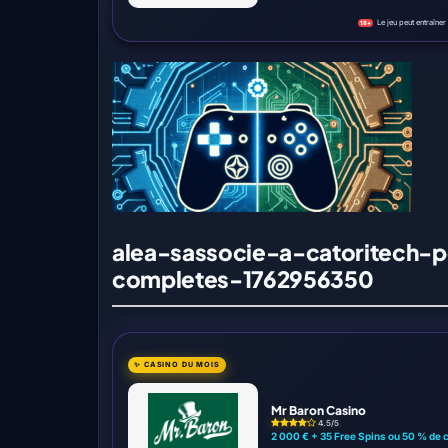
Le jeu peut entraîne
18+
alea-sassocie-a-catoritech-p
completes-1762956350
✨ CASINO DU MOIS
Mr Baron Casino
4.5/5
2 000 € + 35 Free Spins ou 50 % de