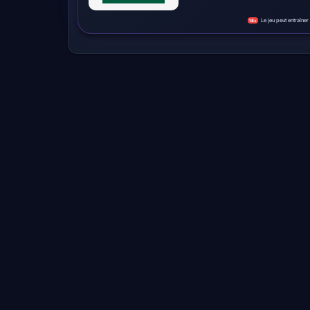
Le jeu peut entraîne
18+