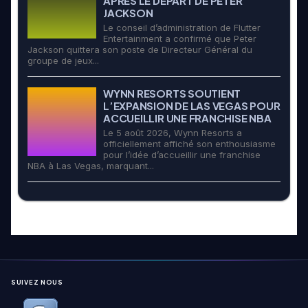
APRÈS LE DÉPART DE PETER
JACKSON
Le conseil d’administration de Flutter
Entertainment a confirmé que Peter
Jackson quittera son poste de Directeur Général du
groupe de jeux...
WYNN RESORTS SOUTIENT
L’EXPANSION DE LAS VEGAS POUR
ACCUEILLIR UNE FRANCHISE NBA
Le 5 août 2026, Wynn Resorts a
officiellement affiché son enthousiasme
pour l’idée d’accueillir une franchise
NBA à Las Vegas, marquant...
SUIVEZ NOUS