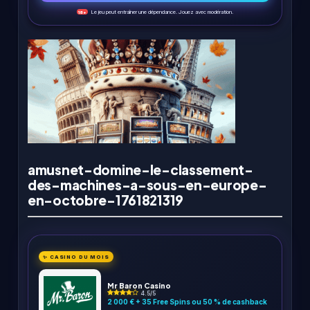
Le jeu peut entraîner une dépendance. Jouez avec modération.
18+
amusnet-domine-le-classement-
des-machines-a-sous-en-europe-
en-octobre-1761821319
✨ CASINO DU MOIS
Mr Baron Casino
4.5/5
2 000 € + 35 Free Spins ou 50 % de cashback