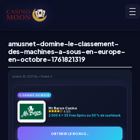
amusnet-domine-le-classement-
des-machines-a-sous-en-europe-
en-octobre-1761821319
octobre 30, 2025
By
• Posted in
✨ CASINO DU MOIS
Mr Baron Casino
4.5/5
2 000 € + 35 Free Spins ou 50 % de cashback
OBTENIR LE BONUS
→