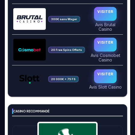
VISITER
300€ sans Wager
Avis Brutal
Casino
VISITER
20 Free Spins Offerts
Avis Cosmobet
Casino
VISITER
20 000€ + 75 FS
Avis Slott Casino
CASINO RECOMMANDÉ