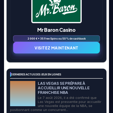
Mr Baron Casino
2 000 € + 35 Free Spins ou 50 % de cashback
VISITEZ MAINTENANT
DERNIERES ACTUS DES JEUX EN LIGNES
LAS VEGAS SE PRÉPARE À
ACCUEILLIR UNE NOUVELLE
FRANCHISE NBA
Le 7 août 2026, il a été confirmé que
Las Vegas est pressentie pour accueillir
une nouvelle équipe de la NBA, se
positionnant comme un concurrent...