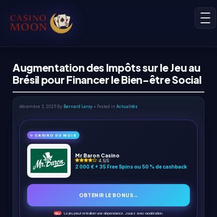
Augmentation des Impôts sur le Jeu au
Brésil pour Financer le Bien-être Social
décembre 3, 2025
By
Bernard Leroy
• Posted in
Actualités
✨ CASINO DU MOIS
Mr Baron Casino
4.5/5
2 000 € + 35 Free Spins ou 50 % de cashback
OBTENIR LE BONUS
→
Le jeu peut entraîner une dépendance. Jouez avec modération.
18+