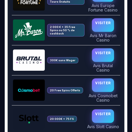
Tours Gratuits
Avis Europe
Fortune Casino
VISITER
2 000 € + 35 Free
Spins ou 50 % de
cashback
Avis Mr Baron
Casino
VISITER
300€ sans Wager
Avis Brutal
Casino
VISITER
20 Free Spins Offerts
Avis Cosmobet
Casino
VISITER
20 000€ + 75 FS
Avis Slott Casino