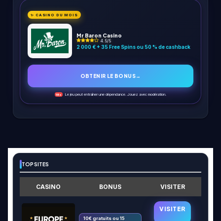
✨ CASINO DU MOIS
Mr Baron Casino
4.5/5
2 000 € + 35 Free Spins ou 50 % de cashback
OBTENIR LE BONUS
→
Le jeu peut entraîner une dépendance. Jouez avec modération.
18+
TOP SITES
CASINO
BONUS
VISITER
VISITER
10€ gratuits ou 15