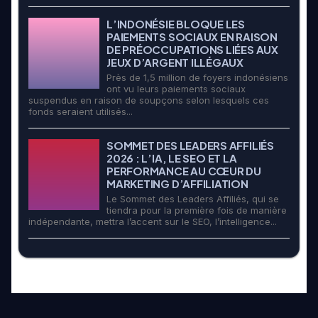
L’INDONÉSIE BLOQUE LES
PAIEMENTS SOCIAUX EN RAISON
DE PRÉOCCUPATIONS LIÉES AUX
JEUX D’ARGENT ILLÉGAUX
Près de 1,5 million de foyers indonésiens
ont vu leurs paiements sociaux
suspendus en raison de soupçons selon lesquels ces
fonds seraient utilisés...
SOMMET DES LEADERS AFFILIÉS
2026 : L’IA, LE SEO ET LA
PERFORMANCE AU CŒUR DU
MARKETING D’AFFILIATION
Le Sommet des Leaders Affiliés, qui se
tiendra pour la première fois de manière
indépendante, mettra l’accent sur le SEO, l’intelligence...