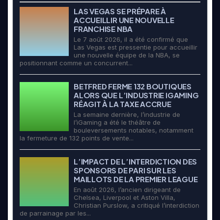
LAS VEGAS SE PRÉPARE À
ACCUEILLIR UNE NOUVELLE
FRANCHISE NBA
Le 7 août 2026, il a été confirmé que
Las Vegas est pressentie pour accueillir
une nouvelle équipe de la NBA, se
positionnant comme un concurrent...
BETFRED FERME 132 BOUTIQUES
ALORS QUE L’INDUSTRIE IGAMING
RÉAGIT À LA TAXE ACCRUE
La semaine dernière, l’industrie de
l’iGaming a été le théâtre de
bouleversements notables, notamment
la fermeture de 132 points de vente...
L’IMPACT DE L’INTERDICTION DES
SPONSORS DE PARI SUR LES
MAILLOTS DE LA PREMIER LEAGUE
En août 2026, l’ancien dirigeant de
Chelsea, Liverpool et Aston Villa,
Christian Purslow, a critiqué l’interdiction
de parrainage par les...