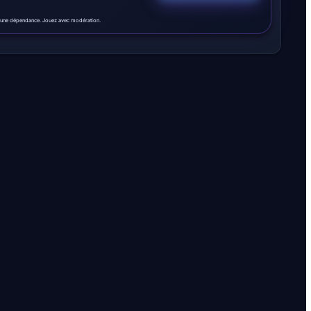
r une dépendance. Jouez avec modération.