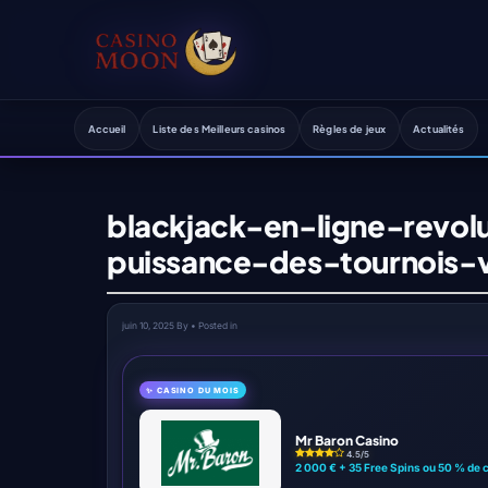
Accueil
Liste des Meilleurs casinos
Règles de jeux
Actualités
blackjack-en-ligne-revo
puissance-des-tournois-v
juin 10, 2025
By
• Posted in
✨ CASINO DU MOIS
Mr Baron Casino
4.5/5
2 000 € + 35 Free Spins ou 50 % de