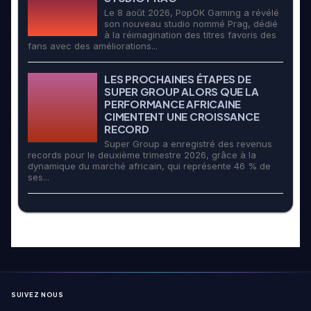
Le 8 août 2026, PopOK Gaming a révélé
son nouveau studio nommé Prag, dédié
à la réimagination des titres favoris des
fans avec des améliorations...
LES PROCHAINES ÉTAPES DE
SUPER GROUP ALORS QUE LA
PERFORMANCE AFRICAINE
CIMENTENT UNE CROISSANCE
RECORD
Super Group a enregistré des revenus
records pour le deuxième trimestre 2026, grâce à la
dynamique du marché africain, qui représente 46 % de
ses...
SUIVEZ NOUS