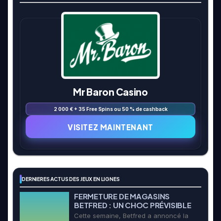
Mr Baron Casino
2 000 € + 35 Free Spins ou 50 % de cashback
VISITEZ MAINTENANT
DERNIERES ACTUS DES JEUX EN LIGNES
FERMETURE DE MAGASINS
BETFRED : UN CHOC PRÉVISIBLE
Cette semaine, Betfred a annoncé la