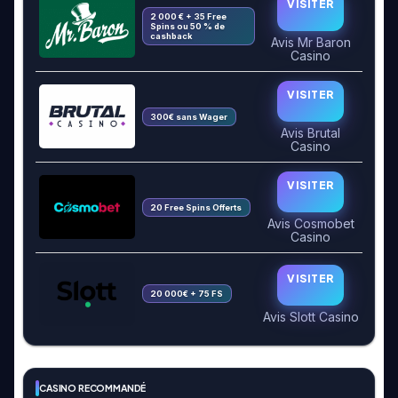
VISITER
2 000 € + 35 Free
Spins ou 50 % de
cashback
Avis Mr Baron
Casino
VISITER
300€ sans Wager
Avis Brutal
Casino
VISITER
20 Free Spins Offerts
Avis Cosmobet
Casino
VISITER
20 000€ + 75 FS
Avis Slott Casino
CASINO RECOMMANDÉ