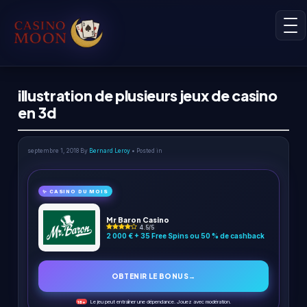
illustration de plusieurs jeux de casino
en 3d
septembre 1, 2018
By
Bernard Leroy
• Posted in
✨ CASINO DU MOIS
Mr Baron Casino
4.5/5
2 000 € + 35 Free Spins ou 50 % de cashback
OBTENIR LE BONUS
→
Le jeu peut entraîner une dépendance. Jouez avec modération.
18+