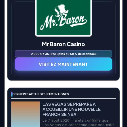
Mr Baron Casino
2 000 € + 35 Free Spins ou 50 % de cashback
VISITEZ MAINTENANT
DERNIERES ACTUS DES JEUX EN LIGNES
LAS VEGAS SE PRÉPARE À
ACCUEILLIR UNE NOUVELLE
FRANCHISE NBA
Le 7 août 2026, il a été confirmé que
Las Vegas est pressentie pour accueillir