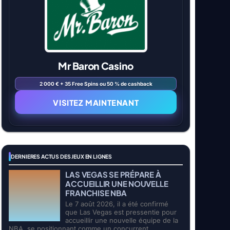
Mr Baron Casino
2 000 € + 35 Free Spins ou 50 % de cashback
VISITEZ MAINTENANT
DERNIERES ACTUS DES JEUX EN LIGNES
LAS VEGAS SE PRÉPARE À
ACCUEILLIR UNE NOUVELLE
FRANCHISE NBA
Le 7 août 2026, il a été confirmé
que Las Vegas est pressentie pour
accueillir une nouvelle équipe de la
NBA, se positionnant comme un concurrent...