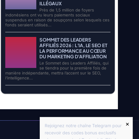
ILLÉGAUX
Près de 1,5 million de foyers
indonésiens ont vu leurs paiements sociaux
suspendus en raison de soupçons selon lesquels ces
fonds seraient utilisés...
SOMMET DES LEADERS
AFFILIÉS 2026 : L’IA, LE SEO ET
LA PERFORMANCE AU CŒUR
DU MARKETING D’AFFILIATION
Le Sommet des Leaders Affiliés, qui
se tiendra pour la première fois de
manière indépendante, mettra l’accent sur le SEO,
l’intelligence...
×
Rejoignez notre chaîne Telegram pour
recevoir des codes bonus exclusifs