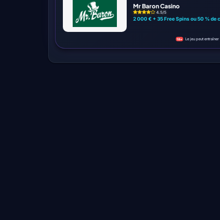
Mr Baron Casino
4.5/5
2 000 € + 35 Free Spins ou 50 % de
Le jeu peut entraîne
18+