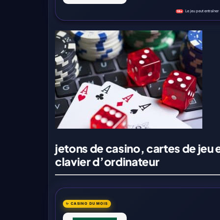
Le jeu peut entraîne
18+
jetons de casino, cartes de jeu 
clavier d’ordinateur
✨ CASINO DU MOIS