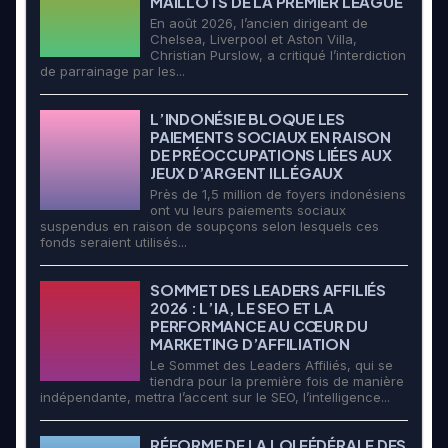
MAILLOTS DE LA PREMIER LEAGUE
En août 2026, l’ancien dirigeant de
Chelsea, Liverpool et Aston Villa,
Christian Purslow, a critiqué l’interdiction
de parrainage par les...
L’INDONÉSIE BLOQUE LES
PAIEMENTS SOCIAUX EN RAISON
DE PRÉOCCUPATIONS LIÉES AUX
JEUX D’ARGENT ILLÉGAUX
Près de 1,5 million de foyers indonésiens
ont vu leurs paiements sociaux
suspendus en raison de soupçons selon lesquels ces
fonds seraient utilisés...
SOMMET DES LEADERS AFFILIÉS
2026 : L’IA, LE SEO ET LA
PERFORMANCE AU CŒUR DU
MARKETING D’AFFILIATION
Le Sommet des Leaders Affiliés, qui se
tiendra pour la première fois de manière
indépendante, mettra l’accent sur le SEO, l’intelligence...
RÉFORME DE LA LOI FÉDÉRALE DES