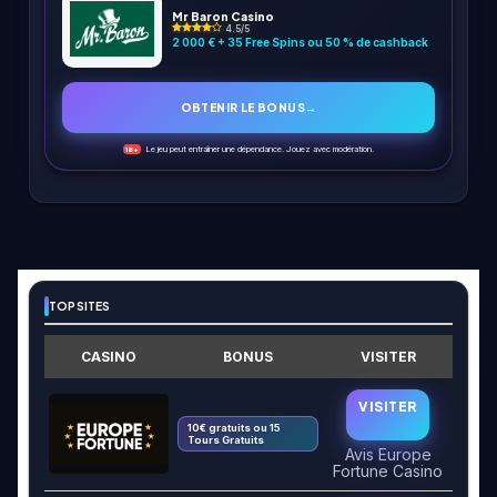
Mr Baron Casino
4.5/5
2 000 € + 35 Free Spins ou 50 % de cashback
OBTENIR LE BONUS
→
Le jeu peut entraîner une dépendance. Jouez avec modération.
18+
TOP SITES
CASINO
BONUS
VISITER
VISITER
10€ gratuits ou 15
Tours Gratuits
Avis Europe
Fortune Casino