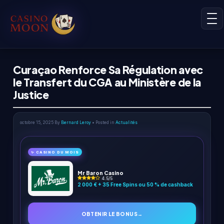
Curaçao Renforce Sa Régulation avec
le Transfert du CGA au Ministère de la
Justice
octobre 15, 2025
By
Bernard Leroy
• Posted in
Actualités
✨ CASINO DU MOIS
Mr Baron Casino
4.5/5
2 000 € + 35 Free Spins ou 50 % de cashback
OBTENIR LE BONUS
→