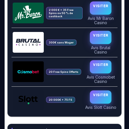
VISITER
2 000 € + 35 Free
Spins ou 50 % de
cashback
Avis Mr Baron
Casino
VISITER
300€ sans Wager
Avis Brutal
Casino
VISITER
20 Free Spins Offerts
Avis Cosmobet
Casino
VISITER
20 000€ + 75 FS
Avis Slott Casino