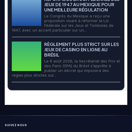
JEUX DE 1947 AU MEXIQUE POUR
UNE MEILLEURE RÉGULATION
Le Congrès du Mexique a reçu une
proposition visant à réformer la Loi
Fédérale sur les Jeux et Tombolas de
1947, avec un accent particulier sur un...
RÈGLEMENT PLUS STRICT SUR LES
JEUX DE CASINO EN LIGNE AU
BRÉSIL
Le 6 août 2026, la Secrétariat des Prix et
des Paris (SPA) du Brésil s’apprête à
publier un décret qui imposera des
règles plus strictes sur...
SUIVEZ NOUS