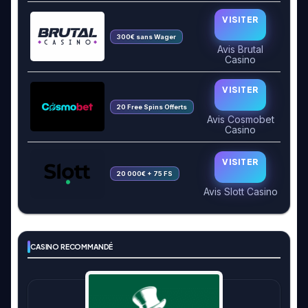
VISITER
300€ sans Wager
Avis Brutal
Casino
VISITER
20 Free Spins Offerts
Avis Cosmobet
Casino
VISITER
20 000€ + 75 FS
Avis Slott Casino
CASINO RECOMMANDÉ