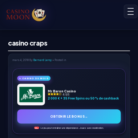
casino craps
mars 4, 2018
By
Bernard Leroy
• Posted in
✨ CASINO DU MOIS
Mr Baron Casino
4.5/5
2 000 € + 35 Free Spins ou 50 % de cashback
OBTENIR LE BONUS
→
Le jeu peut entraîner une dépendance. Jouez avec modération.
18+