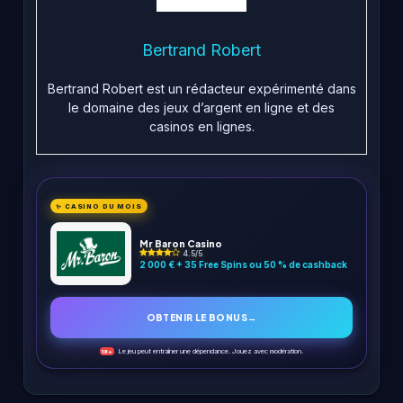
Bertrand Robert
Bertrand Robert est un rédacteur expérimenté dans
le domaine des jeux d’argent en ligne et des
casinos en lignes.
✨ CASINO DU MOIS
Mr Baron Casino
4.5/5
2 000 € + 35 Free Spins ou 50 % de cashback
OBTENIR LE BONUS
→
Le jeu peut entraîner une dépendance. Jouez avec modération.
18+