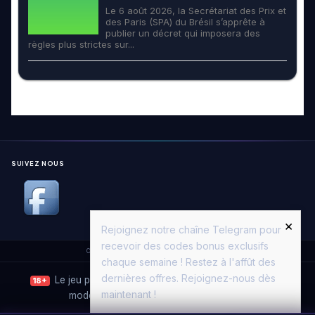
Le 6 août 2026, la Secrétariat des Prix et
des Paris (SPA) du Brésil s’apprête à
publier un décret qui imposera des
règles plus strictes sur...
SUIVEZ NOUS
×
Rejoignez notre chaîne Telegram pour
recevoir des codes bonus exclusifs
Copyright © 2026. All Rights Reserved.
Casino Moon
chaque semaine ! Restez à l'affût des
dernières offres. Rejoignez-nous dès
Le jeu peut entraîner une dépendance. Jouez avec
18+
maintenant !
modération.
Joueurs Info Service
·
ANJ