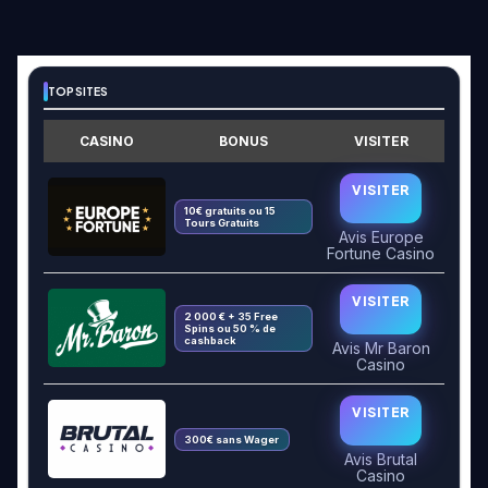
TOP SITES
CASINO
BONUS
VISITER
VISITER
10€ gratuits ou 15
Tours Gratuits
Avis Europe
Fortune Casino
VISITER
2 000 € + 35 Free
Spins ou 50 % de
cashback
Avis Mr Baron
Casino
VISITER
300€ sans Wager
Avis Brutal
Casino