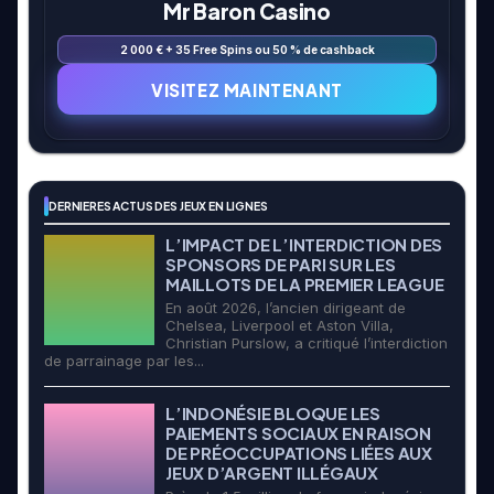
Mr Baron Casino
2 000 € + 35 Free Spins ou 50 % de cashback
VISITEZ MAINTENANT
DERNIERES ACTUS DES JEUX EN LIGNES
L’IMPACT DE L’INTERDICTION DES
SPONSORS DE PARI SUR LES
MAILLOTS DE LA PREMIER LEAGUE
En août 2026, l’ancien dirigeant de
Chelsea, Liverpool et Aston Villa,
Christian Purslow, a critiqué l’interdiction
de parrainage par les...
L’INDONÉSIE BLOQUE LES
PAIEMENTS SOCIAUX EN RAISON
DE PRÉOCCUPATIONS LIÉES AUX
JEUX D’ARGENT ILLÉGAUX