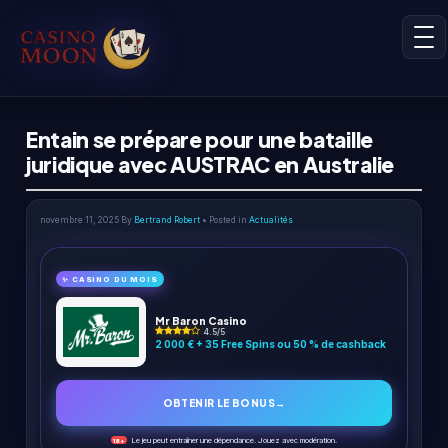
Entain se prépare pour une bataille
juridique avec AUSTRAC en Australie
novembre 11, 2025
By
Bertrand Robert
• Posted in
Actualités
✨ CASINO DU MOIS
Mr Baron Casino
4.5/5
2 000 € + 35 Free Spins ou 50 % de cashback
OBTENIR LE BONUS
→
Le jeu peut entraîner une dépendance. Jouez avec modération.
18+