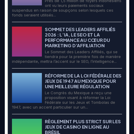
Près de 1,5 million de foyers indonésiens
ont vu leurs paiements sociaux
suspendus en raison de soupçons selon lesquels ces
fonds seraient utilisés...
SOMMET DES LEADERS AFFILIÉS
2026 : L’IA, LE SEO ET LA
PERFORMANCE AU CŒUR DU
MARKETING D’AFFILIATION
Le Sommet des Leaders Affiliés, qui se
tiendra pour la première fois de manière
indépendante, mettra l’accent sur le SEO, l’intelligence...
RÉFORME DE LA LOI FÉDÉRALE DES
JEUX DE 1947 AU MEXIQUE POUR
UNE MEILLEURE RÉGULATION
Le Congrès du Mexique a reçu une
proposition visant à réformer la Loi
Fédérale sur les Jeux et Tombolas de
1947, avec un accent particulier sur un...
RÈGLEMENT PLUS STRICT SUR LES
JEUX DE CASINO EN LIGNE AU
BRÉSIL