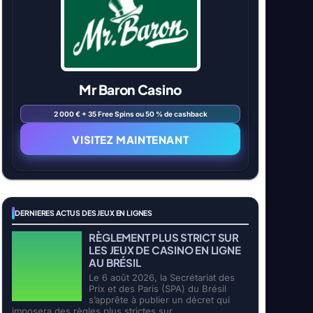
Mr Baron Casino
2 000 € + 35 Free Spins ou 50 % de cashback
VISITEZ MAINTENANT
DERNIERES ACTUS DES JEUX EN LIGNES
RÈGLEMENT PLUS STRICT SUR
LES JEUX DE CASINO EN LIGNE
AU BRÉSIL
Le 6 août 2026, la Secrétariat des
Prix et des Paris (SPA) du Brésil
s’apprête à publier un décret qui
imposera des règles plus strictes sur...