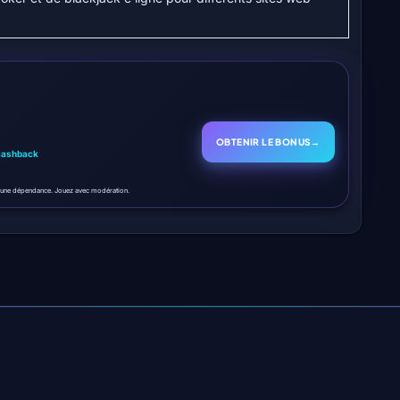
OBTENIR LE BONUS
→
 cashback
r une dépendance. Jouez avec modération.