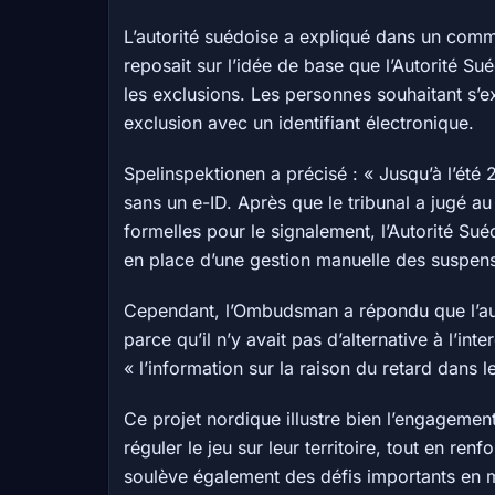
L’autorité suédoise a expliqué dans un comm
reposait sur l’idée de base que l’Autorité S
les exclusions. Les personnes souhaitant s’e
exclusion avec un identifiant électronique.
Spelinspektionen a précisé : « Jusqu’à l’été 2
sans un e-ID. Après que le tribunal a jugé a
formelles pour le signalement, l’Autorité Su
en place d’une gestion manuelle des suspens
Cependant, l’Ombudsman a répondu que l’auto
parce qu’il n’y avait pas d’alternative à l’int
« l’information sur la raison du retard dans l
Ce projet nordique illustre bien l’engagem
réguler le jeu sur leur territoire, tout en re
soulève également des défis importants en 