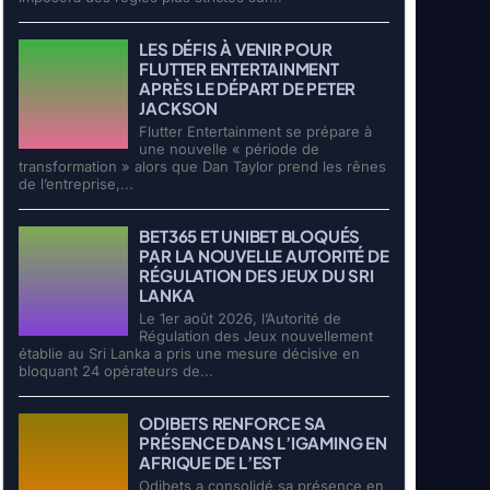
LES DÉFIS À VENIR POUR
FLUTTER ENTERTAINMENT
APRÈS LE DÉPART DE PETER
JACKSON
Flutter Entertainment se prépare à
une nouvelle « période de
transformation » alors que Dan Taylor prend les rênes
de l’entreprise,...
BET365 ET UNIBET BLOQUÉS
PAR LA NOUVELLE AUTORITÉ DE
RÉGULATION DES JEUX DU SRI
LANKA
Le 1er août 2026, l’Autorité de
Régulation des Jeux nouvellement
établie au Sri Lanka a pris une mesure décisive en
bloquant 24 opérateurs de...
ODIBETS RENFORCE SA
PRÉSENCE DANS L’IGAMING EN
AFRIQUE DE L’EST
Odibets a consolidé sa présence en