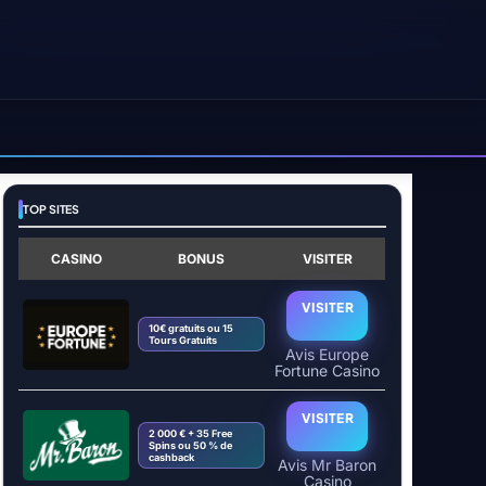
TOP SITES
CASINO
BONUS
VISITER
VISITER
10€ gratuits ou 15
Tours Gratuits
Avis Europe
Fortune Casino
VISITER
2 000 € + 35 Free
Spins ou 50 % de
cashback
Avis Mr Baron
Casino