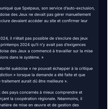
uniqué que Spelpaus, son service d’auto-exclusion,
uédoise des Jeux ne devait pas gérer manuellement
xclure devaient accéder au site et confirmer leur
024, il n’était pas possible de s’exclure des jeux
u printemps 2024 qu’il n’y avait pas d’exigences
édoise des Jeux a commencé à travailler sur la mise
ions dans le système. »
rité suédoise « ne pouvait échapper à la critique
erdiction » lorsque la demande a été faite et que
e traitement aurait dû être meilleure ».
ent des pays concernés à mieux comprendre et
nforçant la coopération régionale. Néanmoins, il
matière de mise en œuvre et de gestion des