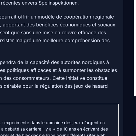
s récentes envers Spelinspektionen.
pourrait offrir un modèle de coopération régionale
pe, apportant des bénéfices économiques et sociaux
tissent que sans une mise en œuvre efficace des
persister malgré une meilleure compréhension des
épendra de la capacité des autorités nordiques à
s politiques efficaces et à surmonter les obstacles
on des consommateurs. Cette initiative constitue
nsidérable pour la régulation des jeux de hasard
ur expérimenté dans le domaine des jeux d’argent en
Il a débuté sa carrière il y a + de 10 ans en écrivant des
 poker et de blackjack e ligne pour différents sites web