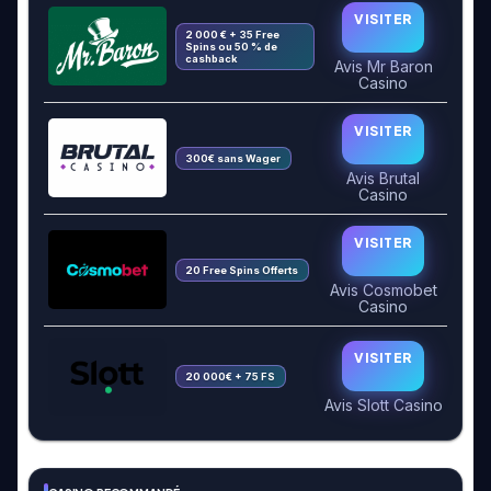
VISITER
2 000 € + 35 Free
Spins ou 50 % de
cashback
Avis Mr Baron
Casino
VISITER
300€ sans Wager
Avis Brutal
Casino
VISITER
20 Free Spins Offerts
Avis Cosmobet
Casino
VISITER
20 000€ + 75 FS
Avis Slott Casino