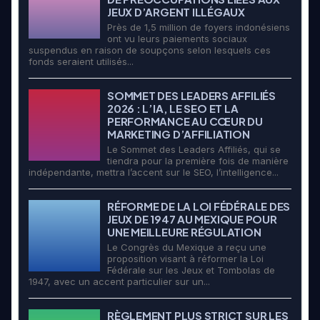
JEUX D’ARGENT ILLÉGAUX
Près de 1,5 million de foyers indonésiens
ont vu leurs paiements sociaux
suspendus en raison de soupçons selon lesquels ces
fonds seraient utilisés...
SOMMET DES LEADERS AFFILIÉS
2026 : L’IA, LE SEO ET LA
PERFORMANCE AU CŒUR DU
MARKETING D’AFFILIATION
Le Sommet des Leaders Affiliés, qui se
tiendra pour la première fois de manière
indépendante, mettra l’accent sur le SEO, l’intelligence...
RÉFORME DE LA LOI FÉDÉRALE DES
JEUX DE 1947 AU MEXIQUE POUR
UNE MEILLEURE RÉGULATION
Le Congrès du Mexique a reçu une
proposition visant à réformer la Loi
Fédérale sur les Jeux et Tombolas de
1947, avec un accent particulier sur un...
RÈGLEMENT PLUS STRICT SUR LES