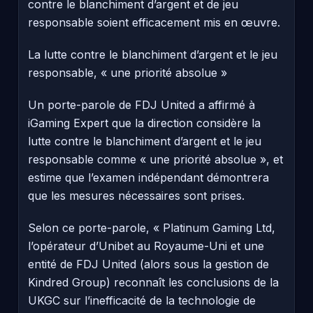
contre le blanchiment d’argent et de jeu
responsable soient efficacement mis en œuvre.
La lutte contre le blanchiment d’argent et le jeu
responsable, « une priorité absolue »
Un porte-parole de FDJ United a affirmé à
iGaming Expert que la direction considère la
lutte contre le blanchiment d’argent et le jeu
responsable comme « une priorité absolue », et
estime que l’examen indépendant démontrera
que les mesures nécessaires sont prises.
Selon ce porte-parole, « Platinum Gaming Ltd,
l’opérateur d’Unibet au Royaume-Uni et une
entité de FDJ United (alors sous la gestion de
Kindred Group) reconnaît les conclusions de la
UKGC sur l’inefficacité de la technologie de