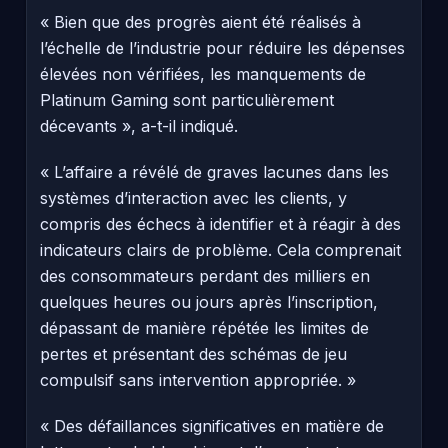
« Bien que des progrès aient été réalisés à
l’échelle de l’industrie pour réduire les dépenses
élevées non vérifiées, les manquements de
Platinum Gaming sont particulièrement
décevants », a-t-il indiqué.
« L’affaire a révélé de graves lacunes dans les
systèmes d’interaction avec les clients, y
compris des échecs à identifier et à réagir à des
indicateurs clairs de problème. Cela comprenait
des consommateurs perdant des milliers en
quelques heures ou jours après l’inscription,
dépassant de manière répétée les limites de
pertes et présentant des schémas de jeu
compulsif sans intervention appropriée. »
« Des défaillances significatives en matière de