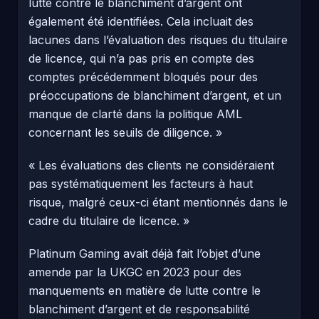
lutte contre le blanchiment d’argent ont
également été identifiées. Cela incluait des
lacunes dans l’évaluation des risques du titulaire
de licence, qui n’a pas pris en compte des
comptes précédemment bloqués pour des
préoccupations de blanchiment d’argent, et un
manque de clarté dans la politique AML
concernant les seuils de diligence. »
« Les évaluations des clients ne considéraient
pas systématiquement les facteurs à haut
risque, malgré ceux-ci étant mentionnés dans le
cadre du titulaire de licence. »
Platinum Gaming avait déjà fait l’objet d’une
amende par la UKGC en 2023 pour des
manquements en matière de lutte contre le
blanchiment d’argent et de responsabilité