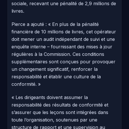
sociale, recevant une pénalité de 2,9 millions de
livres.
Pierce a ajouté : « En plus de la pénalité
financière de 10 millions de livres, cet opérateur
doit mener un audit indépendant de suivi et une
enquête interne – fournissant des mises à jour
régulières à la Commission. Ces conditions
supplémentaires sont conçues pour provoquer
un changement significatif, renforcer la
responsabilité et établir une culture de la
conformité. »
« Les dirigeants doivent assumer la
responsabilité des résultats de conformité et
s’assurer que les leçons sont intégrées dans
toute l’organisation, soutenues par une
structure de rapport et une supervision au