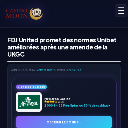
FDJ United promet des normes Unibet
améliorées après une amende de la
UKGC
octobre 22, 2025
By
Bertrand Robert
• Posted in
Actualités
✨ CASINO DU MOIS
Mr Baron Casino
4.5/5
2 000 € + 35 Free Spins ou 50 % de cashback
OBTENIR LE BONUS
→