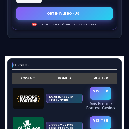
OBTENIR LE BONUS
→
Le jeu peut entraîner une dépendance. Jouez avec modération.
18+
TOP SITES
CASINO
BONUS
VISITER
VISITER
10€ gratuits ou 15
Tours Gratuits
Avis Europe
Fortune Casino
VISITER
2 000 € + 35 Free
Spins ou 50 % de