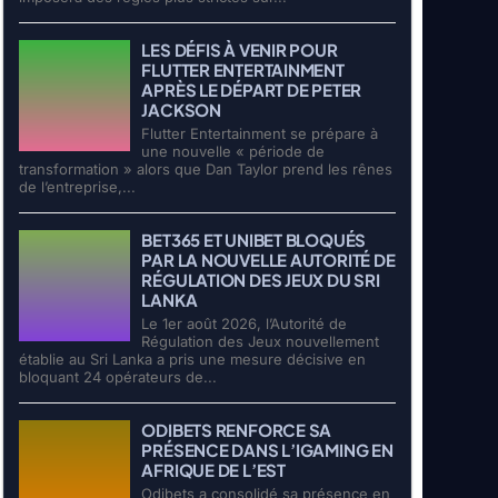
LES DÉFIS À VENIR POUR
FLUTTER ENTERTAINMENT
APRÈS LE DÉPART DE PETER
JACKSON
Flutter Entertainment se prépare à
une nouvelle « période de
transformation » alors que Dan Taylor prend les rênes
de l’entreprise,...
BET365 ET UNIBET BLOQUÉS
PAR LA NOUVELLE AUTORITÉ DE
RÉGULATION DES JEUX DU SRI
LANKA
Le 1er août 2026, l’Autorité de
Régulation des Jeux nouvellement
établie au Sri Lanka a pris une mesure décisive en
bloquant 24 opérateurs de...
ODIBETS RENFORCE SA
PRÉSENCE DANS L’IGAMING EN
AFRIQUE DE L’EST
Odibets a consolidé sa présence en