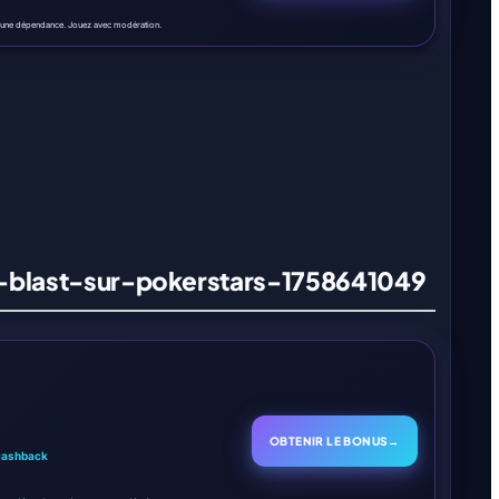
r une dépendance. Jouez avec modération.
n-blast-sur-pokerstars-1758641049
OBTENIR LE BONUS
→
 cashback