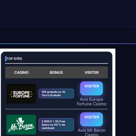
TOP SITES
CASINO
BONUS
VISITER
VISITER
10€ gratuits ou 15
Tours Gratuits
Avis Europe
Fortune Casino
VISITER
2 000 € + 35 Free
Spins ou 50 % de
cashback
Avis Mr Baron
Casino