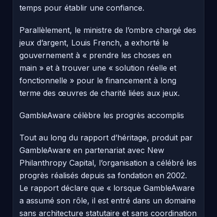
temps pour établir une confiance.
Parallèlement, le ministre de l’ombre chargé des
jeux d’argent, Louis French, a exhorté le
gouvernement à « prendre les choses en
main » et à trouver une « solution réelle et
fonctionnelle » pour le financement à long
terme des œuvres de charité liées aux jeux.
GambleAware célèbre les progrès accomplis
Tout au long du rapport d’héritage, produit par
GambleAware en partenariat avec New
Philanthropy Capital, l’organisation a célébré les
progrès réalisés depuis sa fondation en 2002.
Le rapport déclare que « lorsque GambleAware
a assumé son rôle, il est entré dans un domaine
sans architecture statutaire et sans coordination