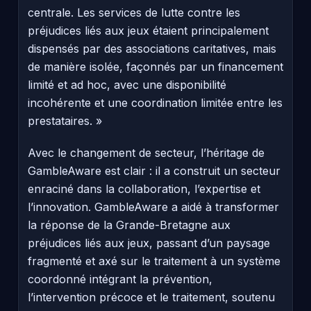
centrale. Les services de lutte contre les
préjudices liés aux jeux étaient principalement
dispensés par des associations caritatives, mais
de manière isolée, façonnés par un financement
limité et ad hoc, avec une disponibilité
incohérente et une coordination limitée entre les
prestataires. »
Avec le changement de secteur, l’héritage de
GambleAware est clair : il a construit un secteur
enraciné dans la collaboration, l’expertise et
l’innovation. GambleAware a aidé à transformer
la réponse de la Grande-Bretagne aux
préjudices liés aux jeux, passant d’un paysage
fragmenté et axé sur le traitement à un système
coordonné intégrant la prévention,
l’intervention précoce et le traitement, soutenu