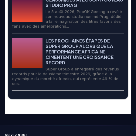
STUDIO PRAG
Le 8 août 2026, PopOK Gaming a révélé
son nouveau studio nommé Prag, dédié
à la réimagination des titres favoris des
fans avec des améliorations...
LES PROCHAINES ÉTAPES DE
SUPER GROUP ALORS QUE LA
PERFORMANCE AFRICAINE
CIMENTENT UNE CROISSANCE
RECORD
Super Group a enregistré des revenus
records pour le deuxième trimestre 2026, grâce à la
dynamique du marché africain, qui représente 46 % de
ses...
SUIVEZ NOUS