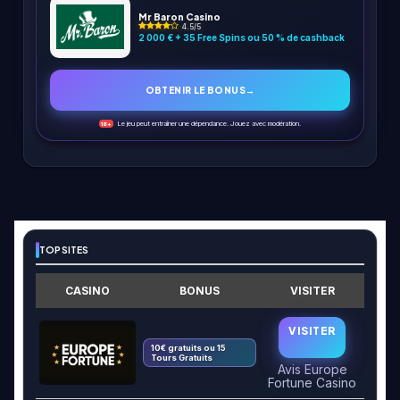
Mr Baron Casino
4.5/5
2 000 € + 35 Free Spins ou 50 % de cashback
OBTENIR LE BONUS
→
Le jeu peut entraîner une dépendance. Jouez avec modération.
18+
TOP SITES
CASINO
BONUS
VISITER
VISITER
10€ gratuits ou 15
Tours Gratuits
Avis Europe
Fortune Casino