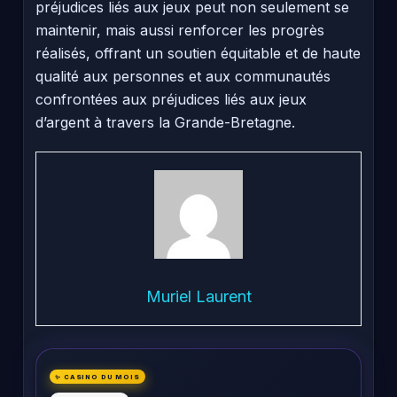
préjudices liés aux jeux peut non seulement se
maintenir, mais aussi renforcer les progrès
réalisés, offrant un soutien équitable et de haute
qualité aux personnes et aux communautés
confrontées aux préjudices liés aux jeux
d’argent à travers la Grande-Bretagne.
Muriel Laurent
✨ CASINO DU MOIS