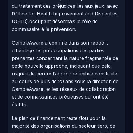
du traitement des préjudices liés aux jeux, avec
l’Office for Health Improvement and Disparities
(OHID) occupant désormais le rôle de
commissaire à la prévention.
GambleAware a exprimé dans son rapport
d’héritage les préoccupations des parties
prenantes concernant la nature fragmentée de
cette nouvelle approche, indiquant que cela
risquait de perdre l’approche unifiée construite
au cours de plus de 20 ans sous la direction de
GambleAware, et les réseaux de collaboration
et de connaissances précieuses qui ont été
établis.
Le plan de financement reste flou pour la
majorité des organisations du secteur tiers, ce