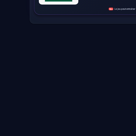
Le jeu peut entraîne
18+