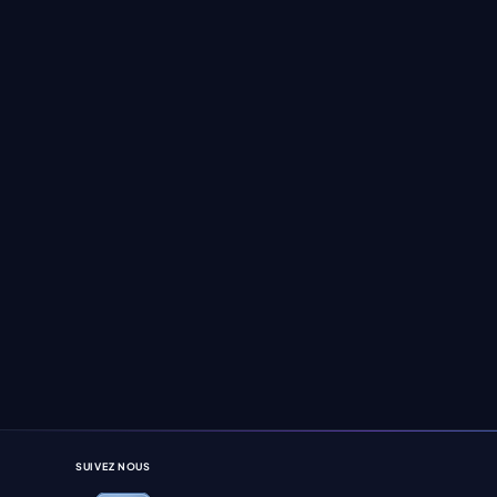
SUIVEZ NOUS