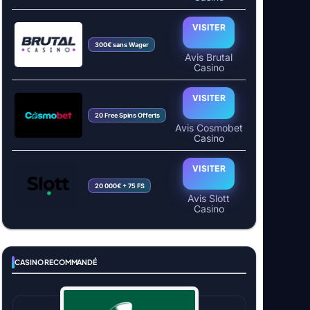
VISITER
300€ sans Wager
Avis Brutal
Casino
VISITER
20 Free Spins Offerts
Avis Cosmobet
Casino
VISITER
20 000€ + 75 FS
Avis Slott
Casino
CASINO RECOMMANDÉ