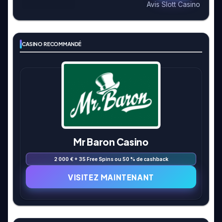
Avis Slott Casino
CASINO RECOMMANDÉ
Mr Baron Casino
2 000 € + 35 Free Spins ou 50 % de cashback
VISITEZ MAINTENANT