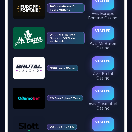
VISITER
10€ gratuits ou 15
Tours Gratuits
Avis Europe
Fortune Casino
VISITER
2 000 € + 35 Free
Spins ou 50 % de
cashback
Avis Mr Baron
Casino
VISITER
300€ sans Wager
Avis Brutal
Casino
VISITER
20 Free Spins Offerts
Avis Cosmobet
Casino
VISITER
20 000€ + 75 FS