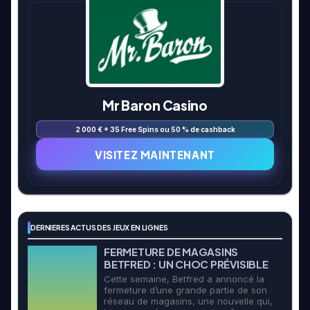
Mr Baron Casino
2 000 € + 35 Free Spins ou 50 % de cashback
VISITEZ MAINTENANT
DERNIERES ACTUS DES JEUX EN LIGNES
FERMETURE DE MAGASINS
BETFRED : UN CHOC PRÉVISIBLE
Cette semaine, Betfred a annoncé la
fermeture d’une grande partie de son
réseau de magasins, une nouvelle qui,