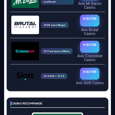
cashback
Avis Mr Baron
Casino
VISITER
300€ sans Wager
Avis Brutal
Casino
VISITER
20 Free Spins Offerts
Avis Cosmobet
Casino
VISITER
20 000€ + 75 FS
Avis Slott Casino
CASINO RECOMMANDÉ