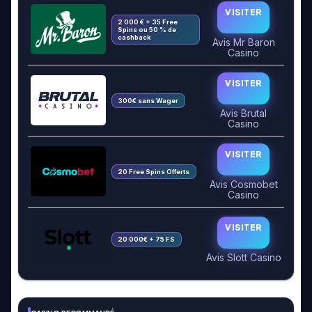
VISITER
2 000 € + 35 Free
Spins ou 50 % de
cashback
Avis Mr Baron
Casino
VISITER
300€ sans Wager
Avis Brutal
Casino
VISITER
20 Free Spins Offerts
Avis Cosmobet
Casino
VISITER
20 000€ + 75 FS
Avis Slott Casino