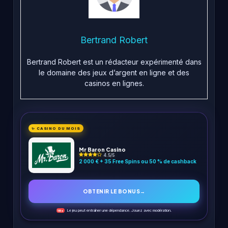
Bertrand Robert
Bertrand Robert est un rédacteur expérimenté dans
le domaine des jeux d’argent en ligne et des
casinos en lignes.
✨ CASINO DU MOIS
Mr Baron Casino
4.5/5
2 000 € + 35 Free Spins ou 50 % de cashback
OBTENIR LE BONUS
→
Le jeu peut entraîner une dépendance. Jouez avec modération.
18+