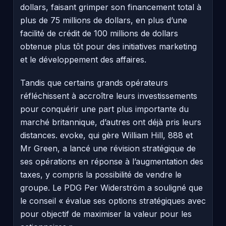
dollars, faisant grimper son financement total à
plus de 75 millions de dollars, en plus d’une
facilité de crédit de 100 millions de dollars
obtenue plus tôt pour des initiatives marketing
et le développement des affaires.
Tandis que certains grands opérateurs
réfléchissent à accroître leurs investissements
pour conquérir une part plus importante du
marché britannique, d’autres ont déjà pris leurs
distances. evoke, qui gère William Hill, 888 et
Mr Green, a lancé une révision stratégique de
ses opérations en réponse à l’augmentation des
taxes, y compris la possibilité de vendre le
groupe. Le PDG Per Widerström a souligné que
le conseil « évalue ses options stratégiques avec
pour objectif de maximiser la valeur pour les