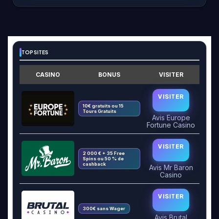
TOP SITES
CASINO
BONUS
VISITER
VISITER
10€ gratuits ou 15
Tours Gratuits
Avis Europe
Fortune Casino
VISITER
2 000 € + 35 Free
Spins ou 50 % de
cashback
Avis Mr Baron
Casino
VISITER
300€ sans Wager
Avis Brutal