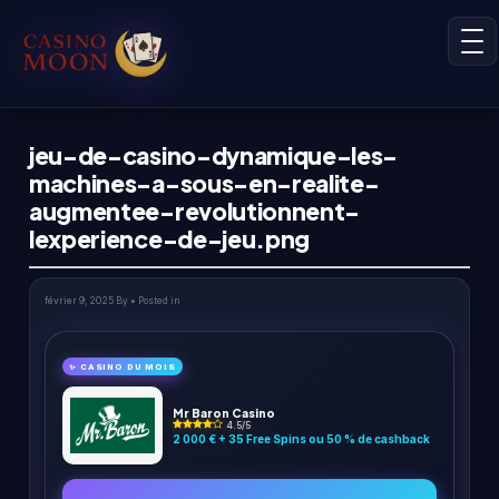
jeu-de-casino-dynamique-les-
machines-a-sous-en-realite-
augmentee-revolutionnent-
lexperience-de-jeu.png
février 9, 2025
By
• Posted in
✨ CASINO DU MOIS
Mr Baron Casino
4.5/5
2 000 € + 35 Free Spins ou 50 % de cashback