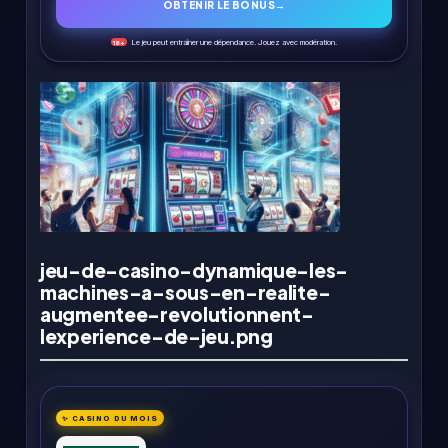
OBTENIR LE BONUS
→
Le jeu peut entraîner une dépendance. Jouez avec modération.
18+
jeu-de-casino-dynamique-les-
machines-a-sous-en-realite-
augmentee-revolutionnent-
lexperience-de-jeu.png
✨ CASINO DU MOIS