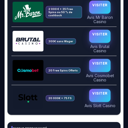
VISITER
2 000 € + 35 Free
Spins ou 50 % de
cashback
Avis Mr Baron
Casino
VISITER
300€ sans Wager
Avis Brutal
Casino
VISITER
20 Free Spins Offerts
Avis Cosmobet
Casino
VISITER
20 000€ + 75 FS
Avis Slott Casino