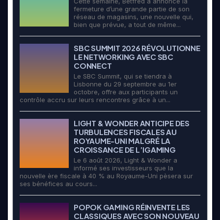
Cette semaine, Betfred a annoncé la
fermeture d’une grande partie de son
réseau de magasins, une nouvelle qui,
bien que prévue, a tout de même...
SBC SUMMIT 2026 RÉVOLUTIONNE
LE NETWORKING AVEC SBC
CONNECT
Le SBC Summit, qui se tiendra à
Lisbonne du 29 septembre au 1er
octobre, offre aux participants un
contrôle accru sur leurs rencontres grâce à un...
LIGHT & WONDER ANTICIPE DES
TURBULENCES FISCALES AU
ROYAUME-UNI MALGRÉ LA
CROISSANCE DE L’IGAMING
Le 6 août 2026, Light & Wonder a
informé ses investisseurs que la
nouvelle ère fiscale à 40 % au Royaume-Uni pèsera sur
ses bénéfices au cours...
POPOK GAMING RÉINVENTE LES
CLASSIQUES AVEC SON NOUVEAU