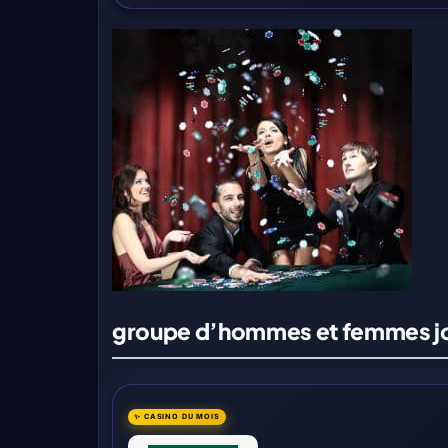
groupe d’hommes et femmes jou
✨ CASINO DU MOIS