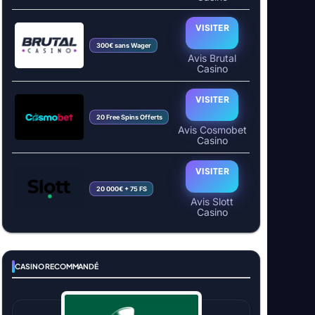
VISITER
300€ sans Wager
Avis Brutal
Casino
VISITER
20 Free Spins Offerts
Avis Cosmobet
Casino
VISITER
20 000€ + 75 FS
Avis Slott
Casino
CASINO RECOMMANDÉ