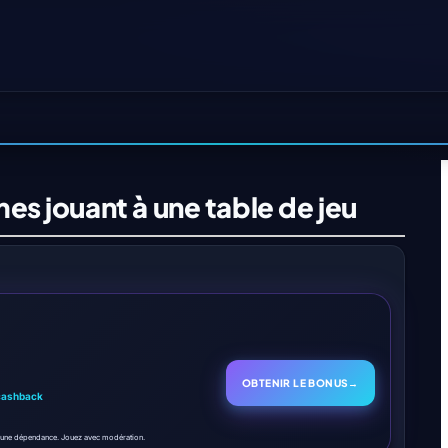
 jouant à une table de jeu
OBTENIR LE BONUS
→
 cashback
r une dépendance. Jouez avec modération.