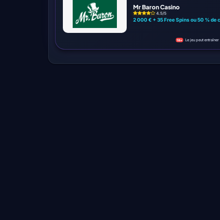
Mr Baron Casino
4.5/5
2 000 € + 35 Free Spins ou 50 % de
Le jeu peut entraîne
18+