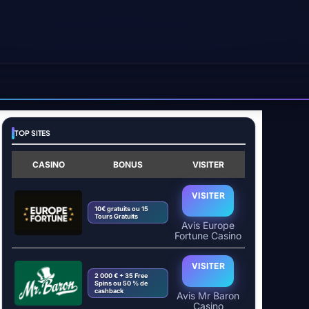
TOP SITES
CASINO
BONUS
VISITER
VISITER
10€ gratuits ou 15
Tours Gratuits
Avis Europe
Fortune Casino
VISITER
2 000 € + 35 Free
Spins ou 50 % de
cashback
Avis Mr Baron
Casino