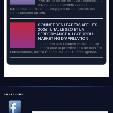
Près de 1,5 million de foyers indonésiens
ont vu leurs paiements sociaux
suspendus en raison de soupçons selon lesquels ces
fonds seraient utilisés...
SOMMET DES LEADERS AFFILIÉS
2026 : L’IA, LE SEO ET LA
PERFORMANCE AU CŒUR DU
MARKETING D’AFFILIATION
Le Sommet des Leaders Affiliés, qui se
tiendra pour la première fois de manière
indépendante, mettra l’accent sur le SEO, l’intelligence...
SUIVEZ NOUS