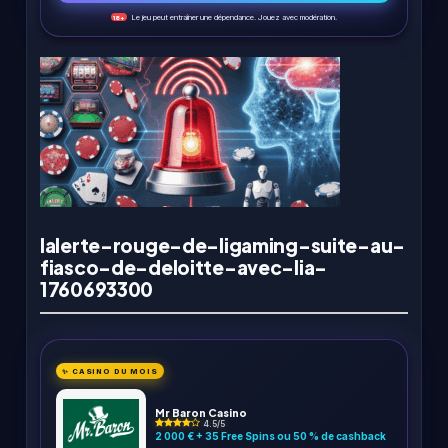
Le jeu peut entraîner une dépendance. Jouez avec modération.
18+
lalerte-rouge-de-ligaming-suite-au-
fiasco-de-deloitte-avec-lia-
1760693300
✨ CASINO DU MOIS
Mr Baron Casino
4.5/5
2 000 € + 35 Free Spins ou 50 % de cashback