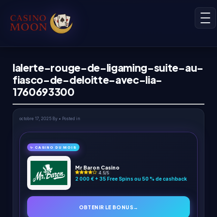
lalerte-rouge-de-ligaming-suite-au-
fiasco-de-deloitte-avec-lia-
1760693300
octobre 17, 2025
By
• Posted in
✨ CASINO DU MOIS
Mr Baron Casino
4.5/5
2 000 € + 35 Free Spins ou 50 % de cashback
OBTENIR LE BONUS
→