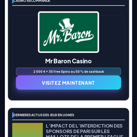
CASINO RECOMMANDÉ
Mr Baron Casino
2 000 € + 35 Free Spins ou 50 % de cashback
VISITEZ MAINTENANT
DERNIERES ACTUS DES JEUX EN LIGNES
L’IMPACT DE L’INTERDICTION DES
SPONSORS DE PARI SUR LES
MAILLOTS DE LA PREMIER LEAGUE