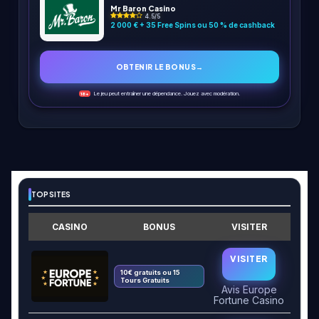
Mr Baron Casino
4.5/5
2 000 € + 35 Free Spins ou 50 % de cashback
OBTENIR LE BONUS
→
Le jeu peut entraîner une dépendance. Jouez avec modération.
18+
TOP SITES
CASINO
BONUS
VISITER
VISITER
10€ gratuits ou 15
Tours Gratuits
Avis Europe
Fortune Casino