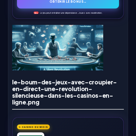
OBTENIR LE BONUS
→
Le jeu peut entraîner une dépendance. Jouez avec modération.
18+
le-boum-des-jeux-avec-croupier-
en-direct-une-revolution-
silencieuse-dans-les-casinos-en-
ligne.png
✨ CASINO DU MOIS