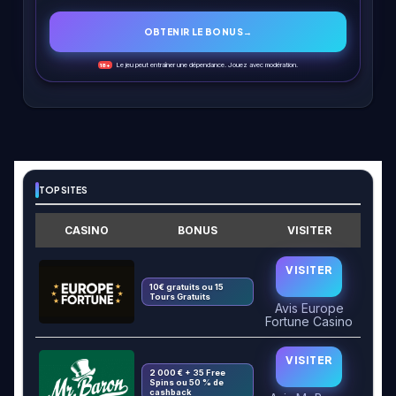
OBTENIR LE BONUS
→
Le jeu peut entraîner une dépendance. Jouez avec modération.
18+
TOP SITES
CASINO
BONUS
VISITER
VISITER
10€ gratuits ou 15
Tours Gratuits
Avis Europe
Fortune Casino
VISITER
2 000 € + 35 Free
Spins ou 50 % de
cashback