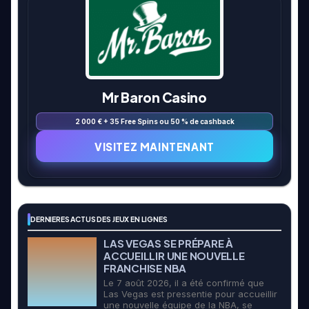
Mr Baron Casino
2 000 € + 35 Free Spins ou 50 % de cashback
VISITEZ MAINTENANT
DERNIERES ACTUS DES JEUX EN LIGNES
LAS VEGAS SE PRÉPARE À
ACCUEILLIR UNE NOUVELLE
FRANCHISE NBA
Le 7 août 2026, il a été confirmé que
Las Vegas est pressentie pour accueillir
une nouvelle équipe de la NBA, se