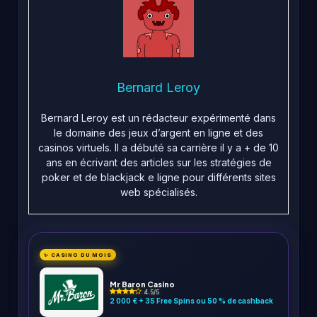
Bernard Leroy
Bernard Leroy est un rédacteur expérimenté dans
le domaine des jeux d’argent en ligne et des
casinos virtuels. Il a débuté sa carrière il y a + de 10
ans en écrivant des articles sur les stratégies de
poker et de blackjack e ligne pour différents sites
web spécialisés.
✨ CASINO DU MOIS
Mr Baron Casino
4.5/5
2 000 € + 35 Free Spins ou 50 % de cashback