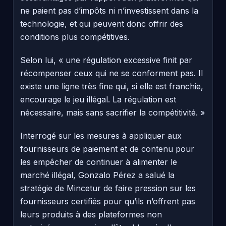
ne paient pas d’impôts ni n’investissent dans la
technologie, et qui peuvent donc offrir des
conditions plus compétitives.
Selon lui, « une régulation excessive finit par
récompenser ceux qui ne se conforment pas. Il
existe une ligne très fine qui, si elle est franchie,
encourage le jeu illégal. La régulation est
nécessaire, mais sans sacrifier la compétitivité. »
Interrogé sur les mesures à appliquer aux
fournisseurs de paiement et de contenu pour
les empêcher de continuer à alimenter le
marché illégal, Gonzalo Pérez a salué la
stratégie de Mincetur de faire pression sur les
fournisseurs certifiés pour qu’ils n’offrent pas
leurs produits à des plateformes non