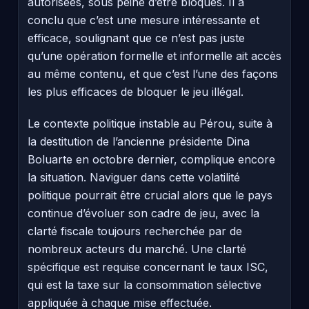
autorisées, sous peine d’être bloqués. Il a
conclu que c’est une mesure intéressante et
efficace, soulignant que ce n’est pas juste
qu’une opération formelle et informelle ait accès
au même contenu, et que c’est l’une des façons
les plus efficaces de bloquer le jeu illégal.
Le contexte politique instable au Pérou, suite à
la destitution de l’ancienne présidente Dina
Boluarte en octobre dernier, complique encore
la situation. Naviguer dans cette volatilité
politique pourrait être crucial alors que le pays
continue d’évoluer son cadre de jeu, avec la
clarté fiscale toujours recherchée par de
nombreux acteurs du marché. Une clarté
spécifique est requise concernant le taux ISC,
qui est la taxe sur la consommation sélective
appliquée à chaque mise effectuée.