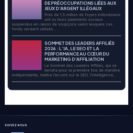
DE PRÉOCCUPATIONS LIÉES AUX
JEUX D’ARGENT ILLÉGAUX
Près de 1,5 million de foyers indonésiens
ont vu leurs paiements sociaux
suspendus en raison de soupçons selon lesquels ces
fonds seraient utilisés...
SOMMET DES LEADERS AFFILIÉS
2026 : L’IA, LE SEO ET LA
PERFORMANCE AU CŒUR DU
MARKETING D’AFFILIATION
Le Sommet des Leaders Affiliés, qui se
tiendra pour la première fois de manière
indépendante, mettra l’accent sur le SEO, l’intelligence...
SUIVEZ NOUS