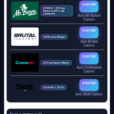
VISITER
2 000 € + 35 Free
Spins ou 50 % de
cashback
Avis Mr Baron
Casino
VISITER
300€ sans Wager
Avis Brutal
Casino
VISITER
20 Free Spins Offerts
Avis Cosmobet
Casino
VISITER
20 000€ + 75 FS
Avis Slott Casino