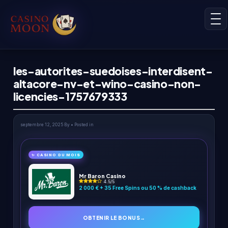
les-autorites-suedoises-interdisent-
altacore-nv-et-wino-casino-non-
licencies-1757679333
septembre 12, 2025
By
• Posted in
✨ CASINO DU MOIS
Mr Baron Casino
4.5/5
2 000 € + 35 Free Spins ou 50 % de cashback
OBTENIR LE BONUS
→