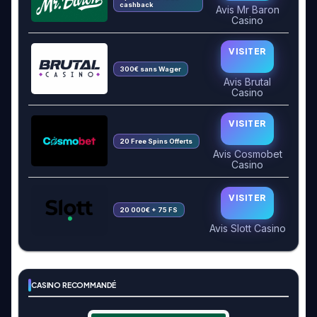
cashback
Avis Mr Baron
Casino
VISITER
300€ sans Wager
Avis Brutal
Casino
VISITER
20 Free Spins Offerts
Avis Cosmobet
Casino
VISITER
20 000€ + 75 FS
Avis Slott Casino
CASINO RECOMMANDÉ