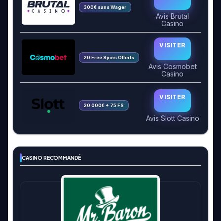
300€ sans Wager
Avis Brutal
Casino
VISITER
20 Free Spins Offerts
Avis Cosmobet
Casino
VISITER
20 000€ + 75 FS
Avis Slott Casino
CASINO RECOMMANDÉ