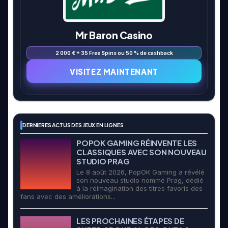
Mr Baron Casino
2 000 € + 35 Free Spins ou 50 % de cashback
VISITEZ MAINTENANT
DERNIERES ACTUS DES JEUX EN LIGNES
POPOK GAMING RÉINVENTE LES
CLASSIQUES AVEC SON NOUVEAU
STUDIO PRAG
Le 8 août 2026, PopOK Gaming a révélé
son nouveau studio nommé Prag, dédié
à la réimagination des titres favoris des
fans avec des améliorations...
LES PROCHAINES ÉTAPES DE