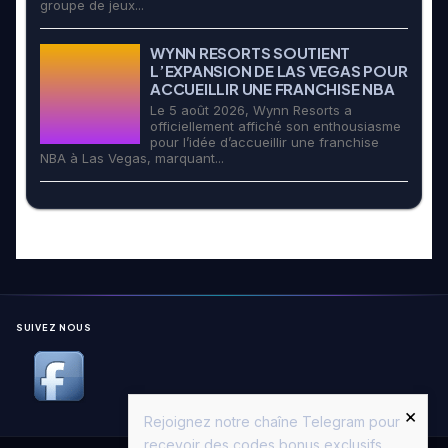
groupe de jeux...
WYNN RESORTS SOUTIENT
L’EXPANSION DE LAS VEGAS POUR
ACCUEILLIR UNE FRANCHISE NBA
Le 5 août 2026, Wynn Resorts a
officiellement affiché son enthousiasme
pour l’idée d’accueillir une franchise
NBA à Las Vegas, marquant...
SUIVEZ NOUS
×
Rejoignez notre chaîne Telegram pour
recevoir des codes bonus exclusifs