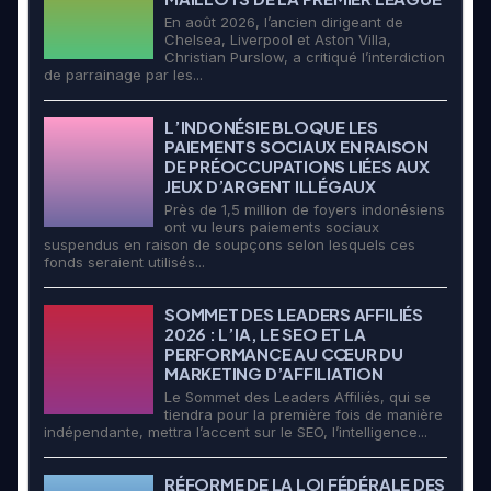
En août 2026, l’ancien dirigeant de
Chelsea, Liverpool et Aston Villa,
Christian Purslow, a critiqué l’interdiction
de parrainage par les...
L’INDONÉSIE BLOQUE LES
PAIEMENTS SOCIAUX EN RAISON
DE PRÉOCCUPATIONS LIÉES AUX
JEUX D’ARGENT ILLÉGAUX
Près de 1,5 million de foyers indonésiens
ont vu leurs paiements sociaux
suspendus en raison de soupçons selon lesquels ces
fonds seraient utilisés...
SOMMET DES LEADERS AFFILIÉS
2026 : L’IA, LE SEO ET LA
PERFORMANCE AU CŒUR DU
MARKETING D’AFFILIATION
Le Sommet des Leaders Affiliés, qui se
tiendra pour la première fois de manière
indépendante, mettra l’accent sur le SEO, l’intelligence...
RÉFORME DE LA LOI FÉDÉRALE DES