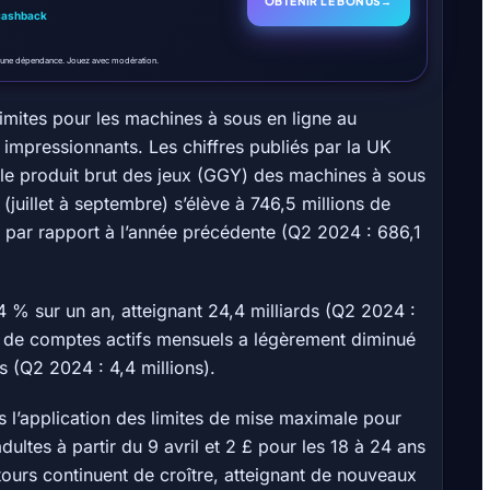
OBTENIR LE BONUS
→
 cashback
r une dépendance. Jouez avec modération.
limites pour les machines à sous en ligne au
 impressionnants. Les chiffres publiés par la UK
e produit brut des jeux (GGY) des machines à sous
juillet à septembre) s’élève à 746,5 millions de
% par rapport à l’année précédente (Q2 2024 : 686,1
 % sur un an, atteignant 24,4 milliards (Q2 2024 :
n de comptes actifs mensuels a légèrement diminué
s (Q2 2024 : 4,4 millions).
s l’application des limites de mise maximale pour
dultes à partir du 9 avril et 2 £ pour les 18 à 24 ans
tours continuent de croître, atteignant de nouveaux