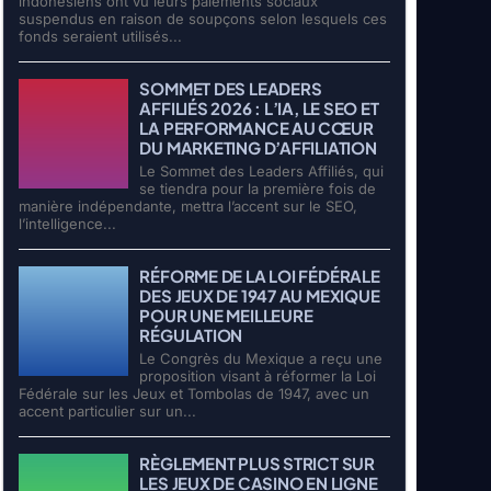
indonésiens ont vu leurs paiements sociaux
suspendus en raison de soupçons selon lesquels ces
fonds seraient utilisés...
SOMMET DES LEADERS
AFFILIÉS 2026 : L’IA, LE SEO ET
LA PERFORMANCE AU CŒUR
DU MARKETING D’AFFILIATION
Le Sommet des Leaders Affiliés, qui
se tiendra pour la première fois de
manière indépendante, mettra l’accent sur le SEO,
l’intelligence...
RÉFORME DE LA LOI FÉDÉRALE
DES JEUX DE 1947 AU MEXIQUE
POUR UNE MEILLEURE
RÉGULATION
Le Congrès du Mexique a reçu une
proposition visant à réformer la Loi
Fédérale sur les Jeux et Tombolas de 1947, avec un
accent particulier sur un...
RÈGLEMENT PLUS STRICT SUR
LES JEUX DE CASINO EN LIGNE