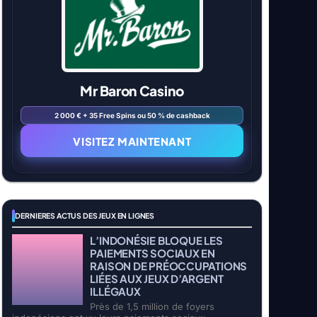
Mr Baron Casino
2 000 € + 35 Free Spins ou 50 % de cashback
VISITEZ MAINTENANT
DERNIERES ACTUS DES JEUX EN LIGNES
L’INDONÉSIE BLOQUE LES
PAIEMENTS SOCIAUX EN
RAISON DE PRÉOCCUPATIONS
LIÉES AUX JEUX D’ARGENT
ILLÉGAUX
Près de 1,5 million de foyers