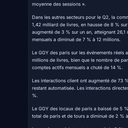
moyenne des sessions ».
Dans les autres secteurs pour le Q2, la comm
1,42 milliard de livres, en hausse de 8 % sur
augmenté de 3 % sur un an, atteignant 26,1
mensuels a diminué de 7 % à 12 millions.
Le GGY des paris sur les événements réels 
millions de livres, bien que le nombre de p
comptes actifs mensuels a chuté de 14 %.
Les interactions client ont augmenté de 73 % 
restant automatisée. Les interactions direct
%.
Le GGY des locaux de paris a baissé de 5 % 
total de paris et de tours a diminué de 2 % à 