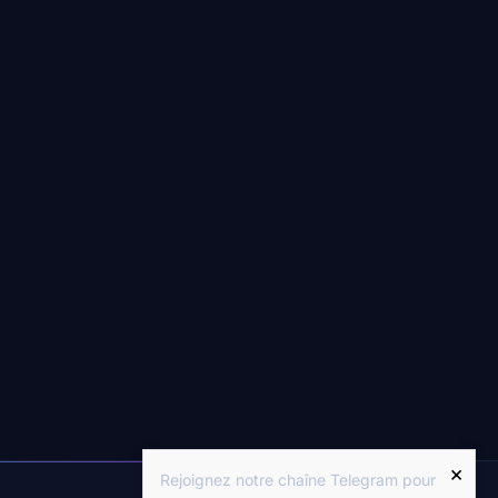
×
Rejoignez notre chaîne Telegram pour