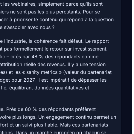
et les webinaires, simplement parce qu’ils sont
niers ne sont pas les plus percutants. Pour se
cer à prioriser le contenu qui répond à la question
le s’associer avec nous ?
l’industrie, la cohérence fait défaut. Le rapport
 pas formellement le retour sur investissement.
rafic – cités par 48 % des répondants comme
ttribution réelle des revenus. Il y a une tension
ues) et les « sanity metrics » (valeur du partenariat
dget pour 2027, il est impératif de dépasser les
ié, équilibrant données quantitatives et
ue. Près de 60 % des répondants préfèrent
 voire plus longs. Un engagement continu permet un
fort et un suivi plus fiable. Mais ces partenariats
sactions. Dans un marché européen où chacun se