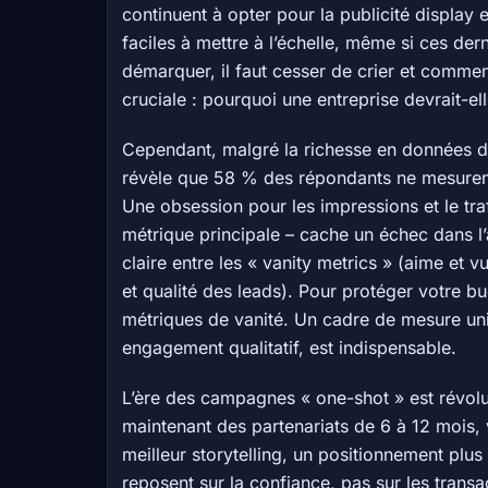
continuent à opter pour la publicité display 
faciles à mettre à l’échelle, même si ces der
démarquer, il faut cesser de crier et commen
cruciale : pourquoi une entreprise devrait-el
Cependant, malgré la richesse en données de 
révèle que 58 % des répondants ne mesurent
Une obsession pour les impressions et le t
métrique principale – cache un échec dans l’a
claire entre les « vanity metrics » (aime et v
et qualité des leads). Pour protéger votre bu
métriques de vanité. Un cadre de mesure unif
engagement qualitatif, est indispensable.
L’ère des campagnes « one-shot » est révol
maintenant des partenariats de 6 à 12 mois,
meilleur storytelling, un positionnement plus 
reposent sur la confiance, pas sur les tran