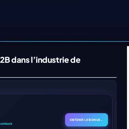
2B dans l’industrie de
OBTENIR LE BONUS
→
 cashback