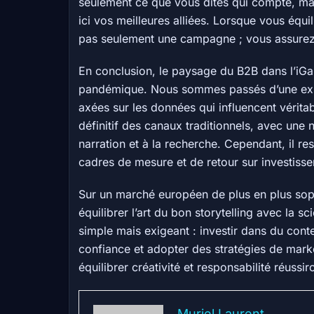
seulement ce que vous dites qui compte, mais
ici vos meilleures alliées. Lorsque vous équ
pas seulement une campagne ; vous assurez u
En conclusion, le paysage du B2B dans l’iG
pandémique. Nous sommes passés d’une expo
axées sur les données qui influencent vérita
définitif des canaux traditionnels, avec une 
narration et à la recherche. Cependant, il r
cadres de mesure et de retour sur investiss
Sur un marché européen de plus en plus soph
équilibrer l’art du bon storytelling avec la s
simple mais exigeant : investir dans du cont
confiance et adopter des stratégies de mark
équilibrer créativité et responsabilité réussi
Muriel Laurent