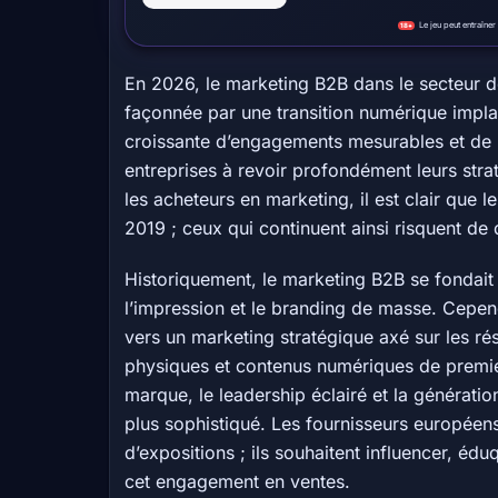
Le jeu peut entraîne
18+
En 2026, le marketing B2B dans le secteur d
façonnée par une transition numérique impl
croissante d’engagements mesurables et de 
entreprises à revoir profondément leurs stra
les acheteurs en marketing, il est clair que 
2019 ; ceux qui continuent ainsi risquent de
Historiquement, le marketing B2B se fondait su
l’impression et le branding de masse. Cepend
vers un marketing stratégique axé sur les r
physiques et contenus numériques de premier 
marque, le leadership éclairé et la génératio
plus sophistiqué. Les fournisseurs européens
d’expositions ; ils souhaitent influencer, édu
cet engagement en ventes.