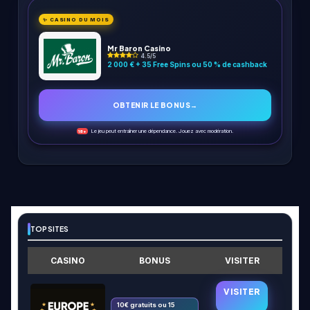
✨ CASINO DU MOIS
Mr Baron Casino
4.5/5
2 000 € + 35 Free Spins ou 50 % de cashback
OBTENIR LE BONUS
→
Le jeu peut entraîner une dépendance. Jouez avec modération.
18+
TOP SITES
CASINO
BONUS
VISITER
VISITER
10€ gratuits ou 15