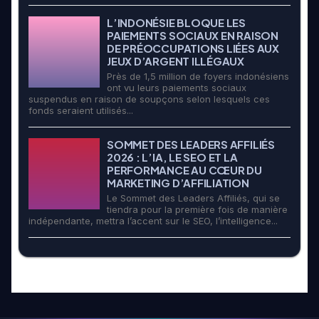
L’INDONÉSIE BLOQUE LES
PAIEMENTS SOCIAUX EN RAISON
DE PRÉOCCUPATIONS LIÉES AUX
JEUX D’ARGENT ILLÉGAUX
Près de 1,5 million de foyers indonésiens
ont vu leurs paiements sociaux
suspendus en raison de soupçons selon lesquels ces
fonds seraient utilisés...
SOMMET DES LEADERS AFFILIÉS
2026 : L’IA, LE SEO ET LA
PERFORMANCE AU CŒUR DU
MARKETING D’AFFILIATION
Le Sommet des Leaders Affiliés, qui se
tiendra pour la première fois de manière
indépendante, mettra l’accent sur le SEO, l’intelligence...