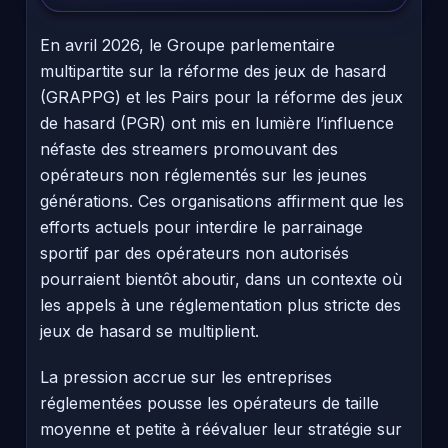
En avril 2026, le Groupe parlementaire
multipartite sur la réforme des jeux de hasard
(GRAPPG) et les Pairs pour la réforme des jeux
de hasard (PGR) ont mis en lumière l’influence
néfaste des streamers promouvant des
opérateurs non réglementés sur les jeunes
générations. Ces organisations affirment que les
efforts actuels pour interdire le parrainage
sportif par des opérateurs non autorisés
pourraient bientôt aboutir, dans un contexte où
les appels à une réglementation plus stricte des
jeux de hasard se multiplient.
La pression accrue sur les entreprises
réglementées pousse les opérateurs de taille
moyenne et petite à réévaluer leur stratégie sur