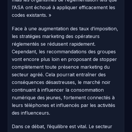
l’ASA ont échoué à appliquer efficacement les
codes existants. »
Face à une augmentation des taux d’imposition,
les stratégies marketing des opérateurs
réglementés se réduisent rapidement.
Cependant, les recommandations des groupes
vont encore plus loin en proposant de stopper
complètement toute présence marketing du
secteur agréé. Cela pourrait entraîner des
conséquences désastreuses, le marché noir
continuant à influencer la consommation
numérique des jeunes, fortement connectés à
leurs téléphones et influencés par les activités
des influenceurs.
Dans ce débat, l’équilibre est vital. Le secteur