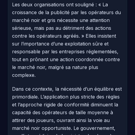
Les deux organisations ont souligné : « La
croissance de la publicité par les opérateurs du
marché noir et gris nécessite une attention
sérieuse, mais pas au détriment des actions
contre les opérateurs agréés. » Elles insistent
sur l’importance d’une exploitation sûre et
responsable par les entreprises réglementées,
tout en prônant une action coordonnée contre
le marché noir, malgré sa nature plus
complexe.
Dans ce contexte, la nécessité d’un équilibre est
primordiale. L’application plus stricte des règles
et l’approche rigide de conformité diminuent la
capacité des opérateurs de taille moyenne à
attirer des joueurs, ouvrant ainsi la voie au
marché noir opportuniste. Le gouvernement,