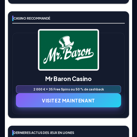
CASINO RECOMMANDÉ
Mr Baron Casino
2 000 € + 35 Free Spins ou 50 % de cashback
VISITEZ MAINTENANT
DERNIERES ACTUS DES JEUX EN LIGNES