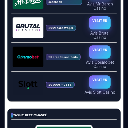
cashback
Avis Mr Baron
Casino
VISITER
300€ sans Wager
Avis Brutal
Casino
VISITER
20 Free Spins Offerts
Avis Cosmobet
Casino
VISITER
20 000€ + 75 FS
Avis Slott Casino
CASINO RECOMMANDÉ