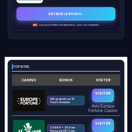
OBTENIR LE BONUS
→
Le jeu peut entraîner une dépendance. Jouez avec modération.
18+
TOP SITES
CASINO
BONUS
VISITER
VISITER
10€ gratuits ou 15
Tours Gratuits
Avis Europe
Fortune Casino
VISITER
2 000 € + 35 Free
Spins ou 50 % de