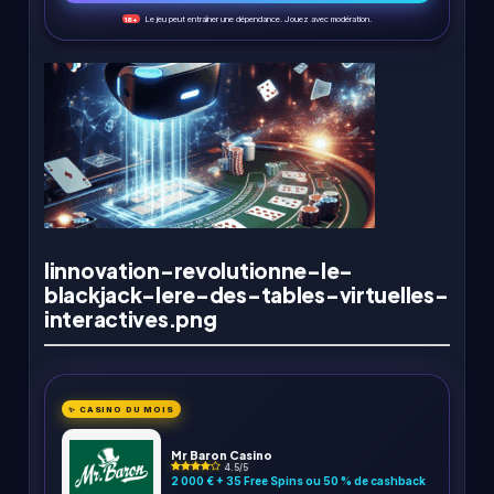
Le jeu peut entraîner une dépendance. Jouez avec modération.
18+
linnovation-revolutionne-le-
blackjack-lere-des-tables-virtuelles-
interactives.png
✨ CASINO DU MOIS
Mr Baron Casino
4.5/5
2 000 € + 35 Free Spins ou 50 % de cashback